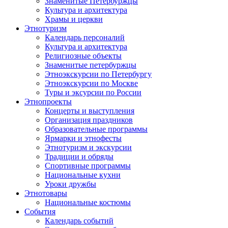
Знаменитые Петербуржцы
Культура и архитектура
Храмы и церкви
Этнотуризм
Календарь персоналий
Культура и архитектура
Религиозные объекты
Знаменитые петербуржцы
Этноэкскурсии по Петербургу
Этноэкскурсии по Москве
Туры и эксурсии по России
Этнопроекты
Концерты и выступления
Организация праздников
Образовательные программы
Ярмарки и этнофесты
Этнотуризм и экскурсии
Традиции и обряды
Спортивные программы
Национальные кухни
Уроки дружбы
Этнотовары
Национальные костюмы
События
Календарь событий