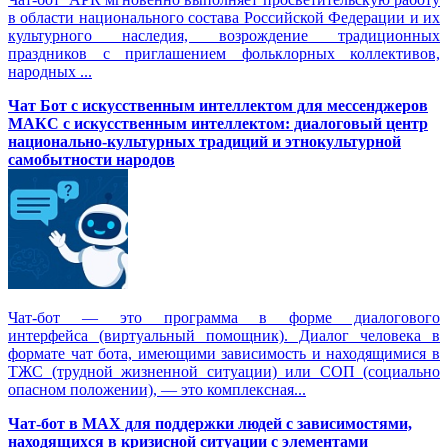
в области национального состава Российской Федерации и их
культурного наследия, возрождение традиционных
праздников с приглашением фольклорных коллективов,
народных ...
Чат Бот с искусственным интеллектом для мессенджеров
МАКС с искусственным интеллектом: диалоговый центр
национально-культурных традиций и этнокультурной
самобытности народов
Чат-бот — это программа в форме диалогового
интерфейса (виртуальный помощник). Диалог человека в
формате чат бота, имеющими зависимость и находящимися в
ТЖС (трудной жизненной ситуации) или СОП (социально
опасном положении), — это комплексная...
Чат-бот в MAX для поддержки людей с зависимостями,
находящихся в кризисной ситуации с элементами