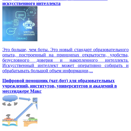
искусственного интеллекта
Это больше, чем боты. Это новый стандарт образовательного
опыта, построенный на принципах открытости, удобства,
безусловного доверия и накопленного интеллекта.
Искусственный интеллект может оперативно собирать и
обрабатывать большой объем информации,...
Цифровой помощник (чат-бот) для образовательных
учреждений, институтов, университетов и академий в
мессенджере Макс