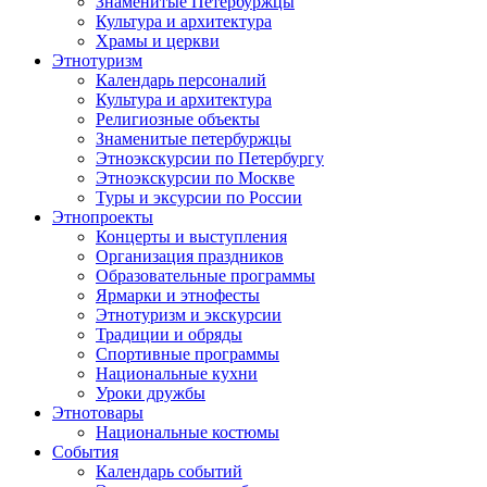
Знаменитые Петербуржцы
Культура и архитектура
Храмы и церкви
Этнотуризм
Календарь персоналий
Культура и архитектура
Религиозные объекты
Знаменитые петербуржцы
Этноэкскурсии по Петербургу
Этноэкскурсии по Москве
Туры и эксурсии по России
Этнопроекты
Концерты и выступления
Организация праздников
Образовательные программы
Ярмарки и этнофесты
Этнотуризм и экскурсии
Традиции и обряды
Спортивные программы
Национальные кухни
Уроки дружбы
Этнотовары
Национальные костюмы
События
Календарь событий