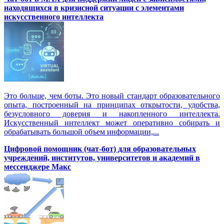
находящихся в кризисной ситуации с элементами
искусственного интеллекта
Это больше, чем боты. Это новый стандарт образовательного
опыта, построенный на принципах открытости, удобства,
безусловного доверия и накопленного интеллекта.
Искусственный интеллект может оперативно собирать и
обрабатывать большой объем информации,...
Цифровой помощник (чат-бот) для образовательных
учреждений, институтов, университетов и академий в
мессенджере Макс