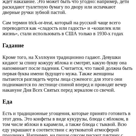
ждет наказание. Это может быть что угодно: например, дети
раскидают туалетную бумагу по двору или испачкают
дверные ручки зубной пастой.
Сам термин trick-or-treat, который на русский чаще всего
переводится как «сладость или гадость» и «кoшeлeк или
жизнь», стали использовать в США только в 1930-х годах
Гадание
Кроме того, на Хэллоуин традиционно гадают. Девушки
кидают за спину кожуру яблока и смотрят, какую букву она
напоминает после падения. Считается, что такой должна быть
первая буква имени будущего мужа. Также женщины
пытаются разглядеть черты лица суженого: для этого они
поднимаются по лестнице спиной вперед и проводят вечер
накануне Дня Всех Святых перед зеркалом со свечой.
Еда
Есть и традиционные угощения, которые принято готовить в
этот день. Это конфеты в виде кукурузы, блюда с яблоком, в
том числе яблоки в карамели, а также блюда с тыквой. Всю
еду украшают в соответствии с жутковатой атмосферой
праздника. Например, на пицце соусом рисуют паутину с