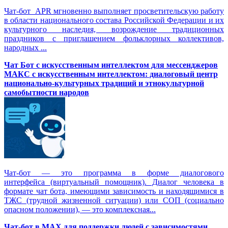
Чат-бот APR мгновенно выполняет просветительскую работу
в области национального состава Российской Федерации и их
культурного наследия, возрождение традиционных
праздников с приглашением фольклорных коллективов,
народных ...
Чат Бот с искусственным интеллектом для мессенджеров
МАКС с искусственным интеллектом: диалоговый центр
национально-культурных традиций и этнокультурной
самобытности народов
Чат-бот — это программа в форме диалогового
интерфейса (виртуальный помощник). Диалог человека в
формате чат бота, имеющими зависимость и находящимися в
ТЖС (трудной жизненной ситуации) или СОП (социально
опасном положении), — это комплексная...
Чат-бот в MAX для поддержки людей с зависимостями,