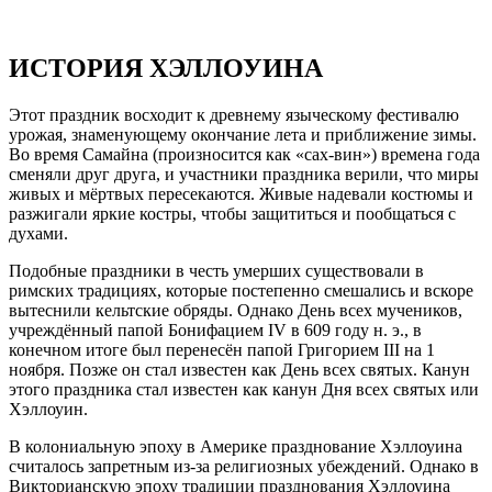
ИСТОРИЯ ХЭЛЛОУИНА
Этот праздник восходит к древнему языческому фестивалю
урожая, знаменующему окончание лета и приближение зимы.
Во время Самайна (произносится как «сах-вин») времена года
сменяли друг друга, и участники праздника верили, что миры
живых и мёртвых пересекаются. Живые надевали костюмы и
разжигали яркие костры, чтобы защититься и пообщаться с
духами.
Подобные праздники в честь умерших существовали в
римских традициях, которые постепенно смешались и вскоре
вытеснили кельтские обряды. Однако День всех мучеников,
учреждённый папой Бонифацием IV в 609 году н. э., в
конечном итоге был перенесён папой Григорием III на 1
ноября. Позже он стал известен как День всех святых. Канун
этого праздника стал известен как канун Дня всех святых или
Хэллоуин.
В колониальную эпоху в Америке празднование Хэллоуина
считалось запретным из-за религиозных убеждений. Однако в
Викторианскую эпоху традиции празднования Хэллоуина