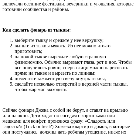
включали осенние фестивали, вечеринки и угощения, которые
готовили сообщества и районы.
Как сделать фонарь из тыквы:
выберите тыкву и срежьте у нее верхушку;
выньте из тыквы мякоть. Из нее можно что-то
приготовить;
на полой тыкве вырежьте любую страшную
физиономию. Обычно вырезают глаза, рот и нос. Чтобы
все получилось ровно, сперва лицо можно нарисовать
прямо на тыкве и вырезать по линиям;
поместите зажженную свечу внутрь тыквы;
сделайте несколько отверстий в верхней части тыквы,
чтобы жар мог выходить.
Сейчас фонари Джека с собой не берут, а ставят на крыльцо
или на окно. Дети ходят по соседям с корзинками или
мешками для конфет, произнося фразу: «Сладость или
гадость?» (Trick or treat?) Хозяева квартир и домов, в которые
они постучались, должны дать ребятам угощение, иначе их