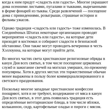
когда к ним придут «сладость или гадость». Многие украшают
дома осенними листьями, пугалами и тыквами, вырезанными
в форме фонарей из тыквы. Среди развлечений — посещение
дома с привидениями, розыгрыши, страшные истории и
фильмы ужасов.
Однако традиция «сладость или гадость» тоже изменилась. В
Соединённых Штатах некоторые организации проводят
мероприятия «сладость или гадость», на которые дети
приходят в костюмах и собирают сладости в безопасной
обстановке. Они также могут проводить вечеринки в честь
Хэллоуина, на которые могут прийти дети.
Во многих частях света христианские религиозные обряды в
канун Дня всех святых, в том числе посещение церковных
служб и зажигание свечей на могилах умерших, по-прежнему
популярны. Хотя в других местах эти торжественные обычаи
менее выражены в пользу более коммерциализированного и
светского празднования.
Поскольку многие западные христианские конфессии
поощряют, хотя и не требуют, воздержание от мяса в канун
Дня всех святых, в этот день появилась традиция есть
определённые вегетарианские блюда, в том числе яблоки,
кольканнон, сидр, картофельные оладьи и пироги с мясом.