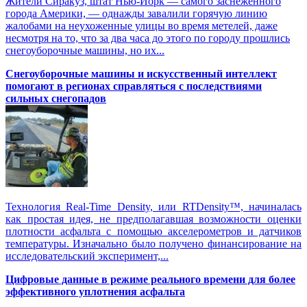
Жители Сиракуз, штат Нью-Йорк — самого заснеженного
города Америки, — однажды завалили горячую линию
жалобами на неухоженные улицы во время метелей, даже
несмотря на то, что за два часа до этого по городу прошлись
снегоуборочные машины, но их...
Снегоуборочные машины и искусственный интеллект
помогают в регионах справляться с последствиями
сильных снегопадов
Технология Real-Time Density, или RTDensity™, начиналась
как простая идея, не предполагавшая возможности оценки
плотности асфальта с помощью акселерометров и датчиков
температуры. Изначально было получено финансирование на
исследовательский эксперимент,...
Цифровые данные в режиме реального времени для более
эффективного уплотнения асфальта