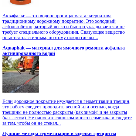
Аквафальт — это водонепроницаемая альтернатива
традиционному дорожному покрытию. Это холодный
асфальтобетон, который легко и быстро укладывается и не
требует специального оборудования. Связующее вещество
остается эластичным, поэтому покрытие вы...
Aquaphalt — материал для ямочного ремонта асфальта
активированного водой
Если дорожное покрытие нуждается в герметизации трещин,
эту работу следует проводить весной или осенью, когда
трещины не полностью раскрыты (как зимой) и не закрыты
(как летом). Не наносите слишком много герметика и следите
за тем, чтобы он не стекал...
Лучшие методы герметизации и заделки трещин на