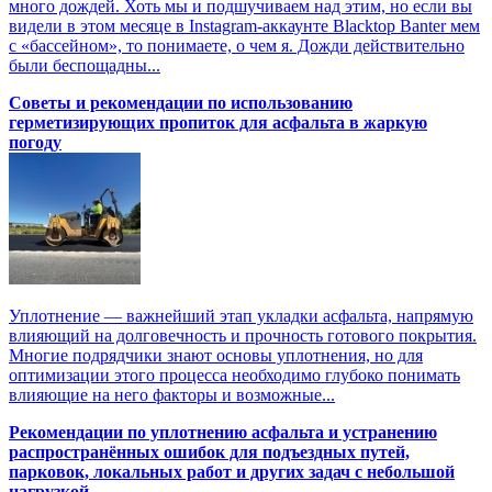
много дождей. Хоть мы и подшучиваем над этим, но если вы
видели в этом месяце в Instagram-аккаунте Blacktop Banter мем
с «бассейном», то понимаете, о чем я. Дожди действительно
были беспощадны...
Советы и рекомендации по использованию
герметизирующих пропиток для асфальта в жаркую
погоду
Уплотнение — важнейший этап укладки асфальта, напрямую
влияющий на долговечность и прочность готового покрытия.
Многие подрядчики знают основы уплотнения, но для
оптимизации этого процесса необходимо глубоко понимать
влияющие на него факторы и возможные...
Рекомендации по уплотнению асфальта и устранению
распространённых ошибок для подъездных путей,
парковок, локальных работ и других задач с небольшой
нагрузкой