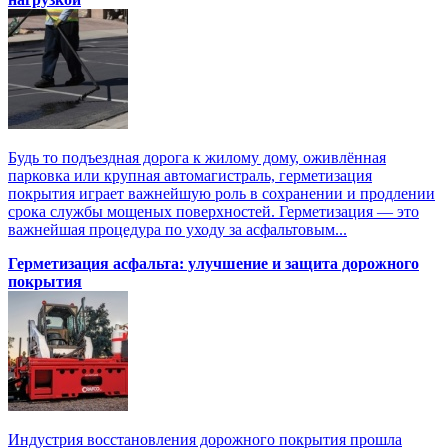
Будь то подъездная дорога к жилому дому, оживлённая
парковка или крупная автомагистраль, герметизация
покрытия играет важнейшую роль в сохранении и продлении
срока службы мощеных поверхностей. Герметизация — это
важнейшая процедура по уходу за асфальтовым...
Герметизация асфальта: улучшение и защита дорожного
покрытия
Индустрия восстановления дорожного покрытия прошла