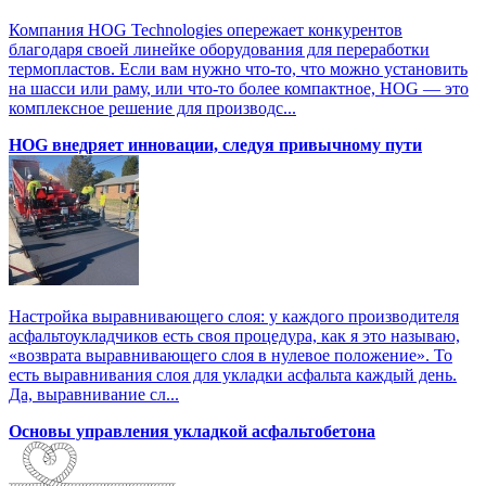
Компания HOG Technologies опережает конкурентов
благодаря своей линейке оборудования для переработки
термопластов. Если вам нужно что-то, что можно установить
на шасси или раму, или что-то более компактное, HOG — это
комплексное решение для производс...
HOG внедряет инновации, следуя привычному пути
Настройка выравнивающего слоя: у каждого производителя
асфальтоукладчиков есть своя процедура, как я это называю,
«возврата выравнивающего слоя в нулевое положение». То
есть выравнивания слоя для укладки асфальта каждый день.
Да, выравнивание сл...
Основы управления укладкой асфальтобетона