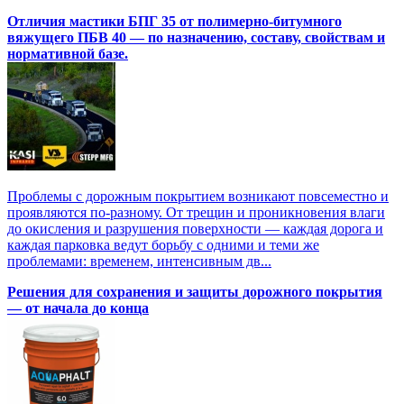
Отличия мастики БПГ 35 от полимерно‑битумного
вяжущего ПБВ 40 — по назначению, составу, свойствам и
нормативной базе.
Проблемы с дорожным покрытием возникают повсеместно и
проявляются по-разному. От трещин и проникновения влаги
до окисления и разрушения поверхности — каждая дорога и
каждая парковка ведут борьбу с одними и теми же
проблемами: временем, интенсивным дв...
Решения для сохранения и защиты дорожного покрытия
— от начала до конца