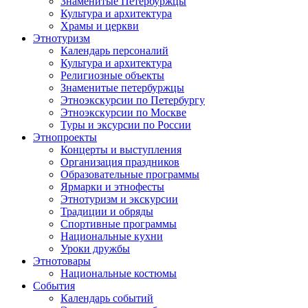
Знаменитые Петербуржцы
Культура и архитектура
Храмы и церкви
Этнотуризм
Календарь персоналий
Культура и архитектура
Религиозные объекты
Знаменитые петербуржцы
Этноэкскурсии по Петербургу
Этноэкскурсии по Москве
Туры и эксурсии по России
Этнопроекты
Концерты и выступления
Организация праздников
Образовательные программы
Ярмарки и этнофесты
Этнотуризм и экскурсии
Традиции и обряды
Спортивные программы
Национальные кухни
Уроки дружбы
Этнотовары
Национальные костюмы
События
Календарь событий