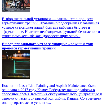
Выбор плавильной установки — важный этап процесса
герметизации трещин. Правильно подобранная плавильная
установка поможет вашей бригаде работать быстрее и
эффективнее. Наличие необходимых функций безопасности
также поможет избежать дорогостоящих ошиб...
Выбор плавильного котла заливщика - важный этап
процесса герметизации трещин
Компания Laser Line Painting and Asphalt Maintenance была
основана в 2017 году Кэмом Робертсом как подработка в
свободное время. Компания обслуживала всю центральную и
северную части Британской Колумбии, Канада. Со временем
она превратилась в успешно...