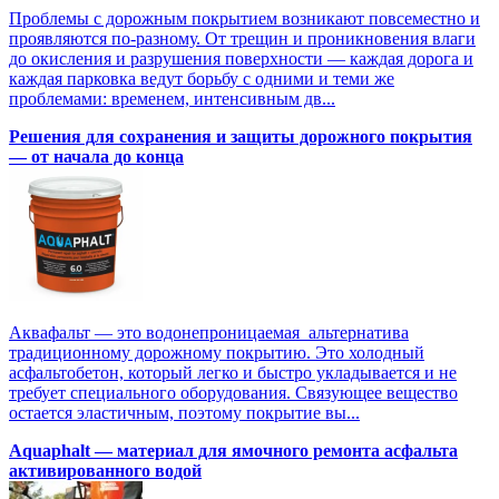
Проблемы с дорожным покрытием возникают повсеместно и
проявляются по-разному. От трещин и проникновения влаги
до окисления и разрушения поверхности — каждая дорога и
каждая парковка ведут борьбу с одними и теми же
проблемами: временем, интенсивным дв...
Решения для сохранения и защиты дорожного покрытия
— от начала до конца
Аквафальт — это водонепроницаемая альтернатива
традиционному дорожному покрытию. Это холодный
асфальтобетон, который легко и быстро укладывается и не
требует специального оборудования. Связующее вещество
остается эластичным, поэтому покрытие вы...
Aquaphalt — материал для ямочного ремонта асфальта
активированного водой