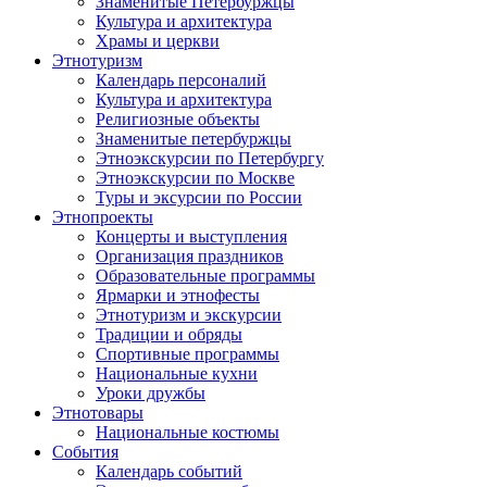
Знаменитые Петербуржцы
Культура и архитектура
Храмы и церкви
Этнотуризм
Календарь персоналий
Культура и архитектура
Религиозные объекты
Знаменитые петербуржцы
Этноэкскурсии по Петербургу
Этноэкскурсии по Москве
Туры и эксурсии по России
Этнопроекты
Концерты и выступления
Организация праздников
Образовательные программы
Ярмарки и этнофесты
Этнотуризм и экскурсии
Традиции и обряды
Спортивные программы
Национальные кухни
Уроки дружбы
Этнотовары
Национальные костюмы
События
Календарь событий