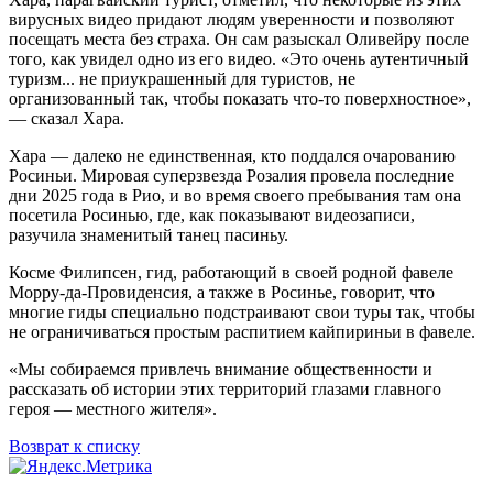
вирусных видео придают людям уверенности и позволяют
посещать места без страха. Он сам разыскал Оливейру после
того, как увидел одно из его видео. «Это очень аутентичный
туризм... не приукрашенный для туристов, не
организованный так, чтобы показать что-то поверхностное»,
— сказал Хара.
Хара — далеко не единственная, кто поддался очарованию
Росиньи. Мировая суперзвезда Розалия провела последние
дни 2025 года в Рио, и во время своего пребывания там она
посетила Росинью, где, как показывают видеозаписи,
разучила знаменитый танец пасиньу.
Косме Филипсен, гид, работающий в своей родной фавеле
Морру-да-Провиденсия, а также в Росинье, говорит, что
многие гиды специально подстраивают свои туры так, чтобы
не ограничиваться простым распитием кайпириньи в фавеле.
«Мы собираемся привлечь внимание общественности и
рассказать об истории этих территорий глазами главного
героя — местного жителя».
Возврат к списку