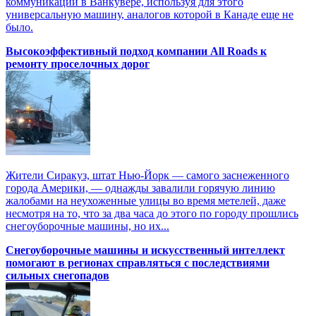
коммуникаций в Ванкувере, используя для этого
универсальную машину, аналогов которой в Канаде еще не
было.
Высокоэффективный подход компании All Roads к
ремонту проселочных дорог
Жители Сиракуз, штат Нью-Йорк — самого заснеженного
города Америки, — однажды завалили горячую линию
жалобами на неухоженные улицы во время метелей, даже
несмотря на то, что за два часа до этого по городу прошлись
снегоуборочные машины, но их...
Снегоуборочные машины и искусственный интеллект
помогают в регионах справляться с последствиями
сильных снегопадов