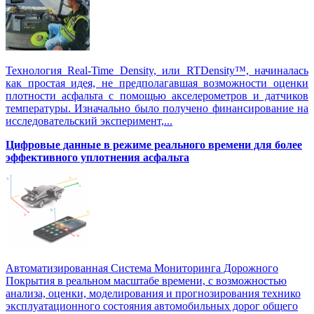
Технология Real-Time Density, или RTDensity™, начиналась
как простая идея, не предполагавшая возможности оценки
плотности асфальта с помощью акселерометров и датчиков
температуры. Изначально было получено финансирование на
исследовательский эксперимент,...
Цифровые данные в режиме реального времени для более
эффективного уплотнения асфальта
Автоматизированная Система Мониторинга Дорожного
Покрытия в реальном масштабе времени, с возможностью
анализа, оценки, моделирования и прогнозирования технико
эксплуатационного состояния автомобильных дорог общего