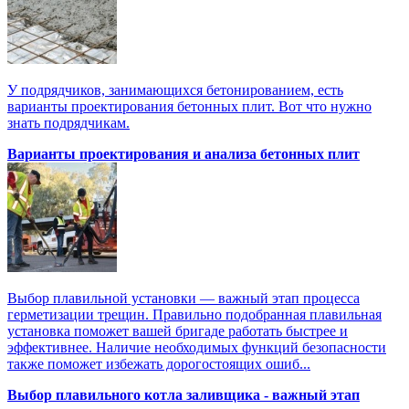
У подрядчиков, занимающихся бетонированием, есть
варианты проектирования бетонных плит. Вот что нужно
знать подрядчикам.
Варианты проектирования и анализа бетонных плит
Выбор плавильной установки — важный этап процесса
герметизации трещин. Правильно подобранная плавильная
установка поможет вашей бригаде работать быстрее и
эффективнее. Наличие необходимых функций безопасности
также поможет избежать дорогостоящих ошиб...
Выбор плавильного котла заливщика - важный этап