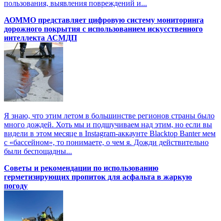
пользования, выявления повреждений и...
АОММО представляет цифровую систему мониторинга
дорожного покрытия с использованием искусственного
интеллекта АСМДП
Я знаю, что этим летом в большинстве регионов страны было
много дождей. Хоть мы и подшучиваем над этим, но если вы
видели в этом месяце в Instagram-аккаунте Blacktop Banter мем
с «бассейном», то понимаете, о чем я. Дожди действительно
были беспощадны...
Советы и рекомендации по использованию
герметизирующих пропиток для асфальта в жаркую
погоду