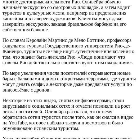
многие достопримечательности Рио. Оливейра обычно
начинает экскурсию со смотровых площадок, а затем водит
туристов в культурные места, например на представления
капоэйры и в галереи художников. Клиенты могут даже
завершить экскурсию, заказав бразильское барбекю на его
собственном балконе.
По словам Кэролайн Мартинс де Мело Боттино, профессора
факультета туризма Государственного университета Рио-де-
Жанейро, туристы всё чаще ищут аутентичные впечатления о
том, что значит быть жителем Рио. «Люди понимают, что
фавелы Рио действительно соответствуют этим ожиданиям».
По мере увеличения числа посетителей открываются новые
бары с балконами и дома с открытыми террасами, где туристы
могут делать селфи, а некоторые даже предлагают услуги по
видеосъёмке с дронов.
Некоторые из этих видео, снятых инфлюенсерами, стали
вирусными в социальных сетях и отчасти повлияли на рост
числа посетителей. Оливейра рассказал, что к нему
обратились сотни туристов после того, как он снялся в видео
на YouTube, которое набрало тысячи просмотров и было
опубликовано испанским туристом.
Хара, парагвайский турист, отметил, что некоторые из этих