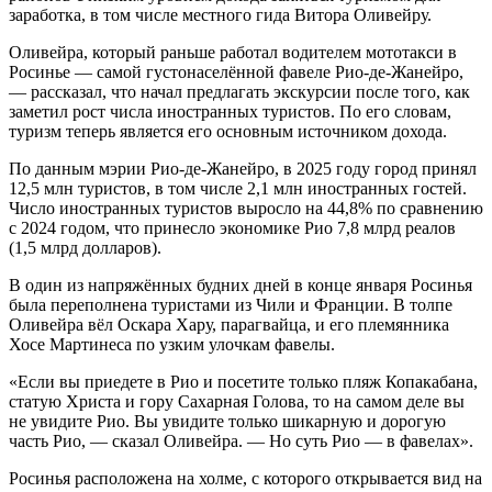
заработка, в том числе местного гида Витора Оливейру.
Оливейра, который раньше работал водителем мототакси в
Росинье — самой густонаселённой фавеле Рио-де-Жанейро,
— рассказал, что начал предлагать экскурсии после того, как
заметил рост числа иностранных туристов. По его словам,
туризм теперь является его основным источником дохода.
По данным мэрии Рио-де-Жанейро, в 2025 году город принял
12,5 млн туристов, в том числе 2,1 млн иностранных гостей.
Число иностранных туристов выросло на 44,8% по сравнению
с 2024 годом, что принесло экономике Рио 7,8 млрд реалов
(1,5 млрд долларов).
В один из напряжённых будних дней в конце января Росинья
была переполнена туристами из Чили и Франции. В толпе
Оливейра вёл Оскара Хару, парагвайца, и его племянника
Хосе Мартинеса по узким улочкам фавелы.
«Если вы приедете в Рио и посетите только пляж Копакабана,
статую Христа и гору Сахарная Голова, то на самом деле вы
не увидите Рио. Вы увидите только шикарную и дорогую
часть Рио, — сказал Оливейра. — Но суть Рио — в фавелах».
Росинья расположена на холме, с которого открывается вид на