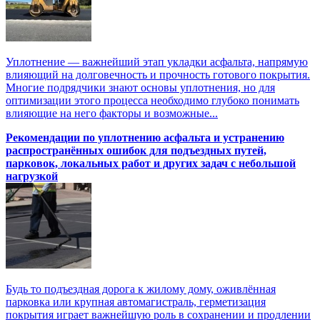
Уплотнение — важнейший этап укладки асфальта, напрямую
влияющий на долговечность и прочность готового покрытия.
Многие подрядчики знают основы уплотнения, но для
оптимизации этого процесса необходимо глубоко понимать
влияющие на него факторы и возможные...
Рекомендации по уплотнению асфальта и устранению
распространённых ошибок для подъездных путей,
парковок, локальных работ и других задач с небольшой
нагрузкой
Будь то подъездная дорога к жилому дому, оживлённая
парковка или крупная автомагистраль, герметизация
покрытия играет важнейшую роль в сохранении и продлении