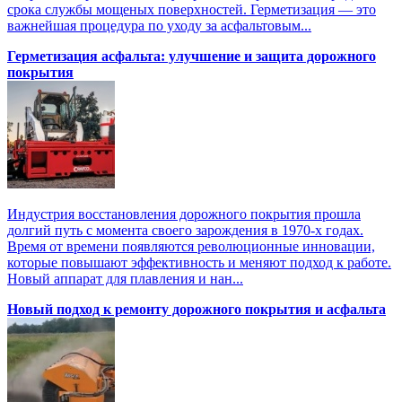
срока службы мощеных поверхностей. Герметизация — это
важнейшая процедура по уходу за асфальтовым...
Герметизация асфальта: улучшение и защита дорожного
покрытия
Индустрия восстановления дорожного покрытия прошла
долгий путь с момента своего зарождения в 1970-х годах.
Время от времени появляются революционные инновации,
которые повышают эффективность и меняют подход к работе.
Новый аппарат для плавления и нан...
Новый подход к ремонту дорожного покрытия и асфальта