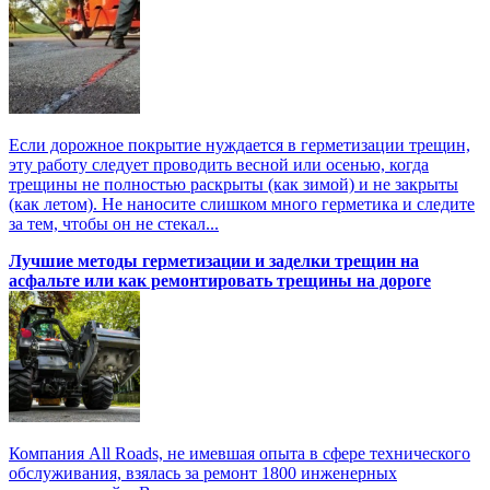
Если дорожное покрытие нуждается в герметизации трещин,
эту работу следует проводить весной или осенью, когда
трещины не полностью раскрыты (как зимой) и не закрыты
(как летом). Не наносите слишком много герметика и следите
за тем, чтобы он не стекал...
Лучшие методы герметизации и заделки трещин на
асфальте или как ремонтировать трещины на дороге
Компания All Roads, не имевшая опыта в сфере технического
обслуживания, взялась за ремонт 1800 инженерных