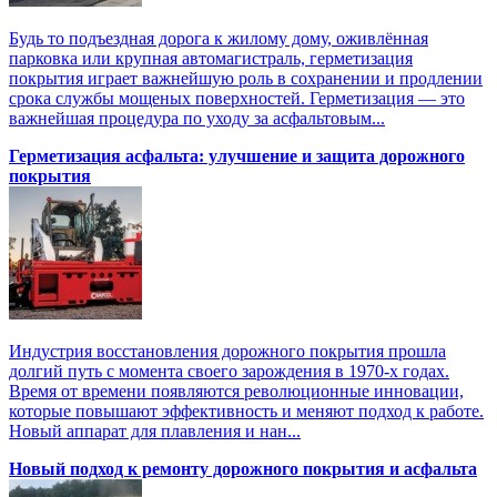
Будь то подъездная дорога к жилому дому, оживлённая
парковка или крупная автомагистраль, герметизация
покрытия играет важнейшую роль в сохранении и продлении
срока службы мощеных поверхностей. Герметизация — это
важнейшая процедура по уходу за асфальтовым...
Герметизация асфальта: улучшение и защита дорожного
покрытия
Индустрия восстановления дорожного покрытия прошла
долгий путь с момента своего зарождения в 1970-х годах.
Время от времени появляются революционные инновации,
которые повышают эффективность и меняют подход к работе.
Новый аппарат для плавления и нан...
Новый подход к ремонту дорожного покрытия и асфальта