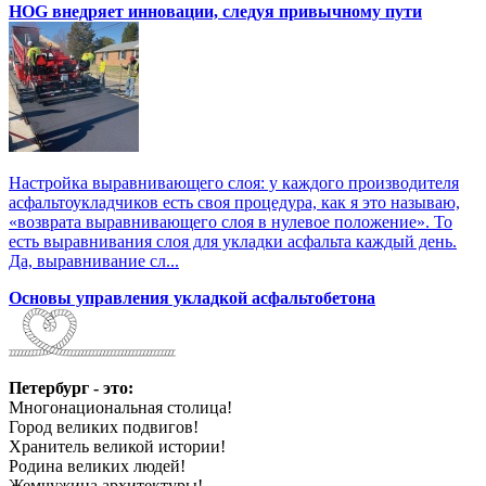
HOG внедряет инновации, следуя привычному пути
Настройка выравнивающего слоя: у каждого производителя
асфальтоукладчиков есть своя процедура, как я это называю,
«возврата выравнивающего слоя в нулевое положение». То
есть выравнивания слоя для укладки асфальта каждый день.
Да, выравнивание сл...
Основы управления укладкой асфальтобетона
Петербург - это:
Многонациональная столица!
Город великих подвигов!
Хранитель великой истории!
Родина великих людей!
Жемчужина архитектуры!