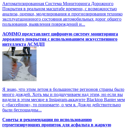
Автоматизированная Система Мониторинга Дорожного
Покрытия в реальном масштабе времени, с возможностью
анализа, оценки, моделирования и прогнозирования технико
эксплуатационного состояния автомобильных дорог общего
пользования, выявления повреждений и...
АОММО представляет цифровую систему мониторинга
дорожного покрытия с использованием искусственного
интеллекта АСМДП
Я знаю, что этим летом в большинстве регионов страны было
много дождей. Хоть мы и подшучиваем над этим, но если вы
видели в этом месяце в Instagram-аккаунте Blacktop Banter мем
с «бассейном», то понимаете, о чем я. Дожди действительно
были беспощадны...
Советы и рекомендации по использованию
герметизирующих пропиток для асфальта в жаркую