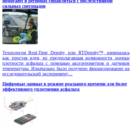
помогают в регионах справляться с последствиями
сильных снегопадов
Технология Real-Time Density, или RTDensity™, начиналась
как простая идея, не предполагавшая возможности оценки
плотности асфальта с помощью акселерометров и датчиков
температуры. Изначально было получено финансирование на
исследовательский эксперимент,...
Цифровые данные в режиме реального времени для более
эффективного уплотнения асфальта