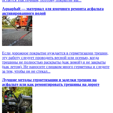
остается эластичным, поэтому покрытие вы...
Aquaphalt — материал для ямочного ремонта асфальта
активированного водой
Если дорожное покрытие нуждается в герметизации трещин,
эту работу следует проводить весной или осенью, когда
трещины не полностью раскрыты (как зимой) и не закрыты
(как летом). Не наносите слишком много герметика и следите
за тем, чтобы он не стекал...
Лучшие методы герметизации и заделки трещин на
асфальте или как ремонтировать трещины на дороге