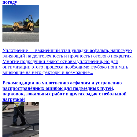
погоду
Уплотнение — важнейший этап укладки асфальта, напрямую
влияющий на долговечность и прочность готового покрытия.
Многие подрядчики знают основы уплотнения, но для
оптимизации этого процесса необходимо глубоко понимать
влияющие на него факторы и возможные...
Рекомендации по уплотнению асфальта и устранению
распространённых ошибок для подъездных путей,
парковок, локальных работ и других задач с небольшой
нагрузкой