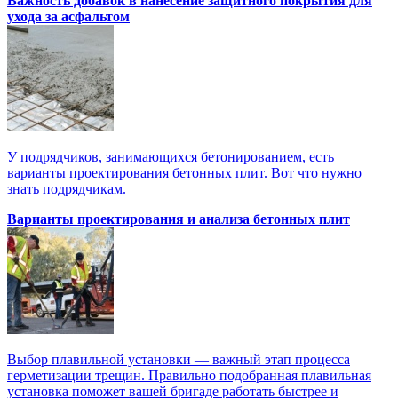
Важность добавок в нанесение защитного покрытия для
ухода за асфальтом
У подрядчиков, занимающихся бетонированием, есть
варианты проектирования бетонных плит. Вот что нужно
знать подрядчикам.
Варианты проектирования и анализа бетонных плит
Выбор плавильной установки — важный этап процесса
герметизации трещин. Правильно подобранная плавильная
установка поможет вашей бригаде работать быстрее и