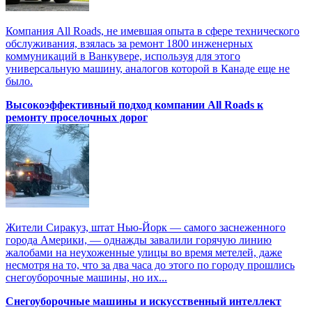
Компания All Roads, не имевшая опыта в сфере технического
обслуживания, взялась за ремонт 1800 инженерных
коммуникаций в Ванкувере, используя для этого
универсальную машину, аналогов которой в Канаде еще не
было.
Высокоэффективный подход компании All Roads к
ремонту проселочных дорог
Жители Сиракуз, штат Нью-Йорк — самого заснеженного
города Америки, — однажды завалили горячую линию
жалобами на неухоженные улицы во время метелей, даже
несмотря на то, что за два часа до этого по городу прошлись
снегоуборочные машины, но их...
Снегоуборочные машины и искусственный интеллект