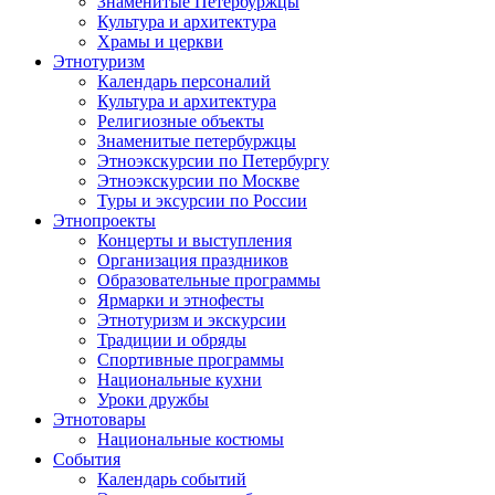
Знаменитые Петербуржцы
Культура и архитектура
Храмы и церкви
Этнотуризм
Календарь персоналий
Культура и архитектура
Религиозные объекты
Знаменитые петербуржцы
Этноэкскурсии по Петербургу
Этноэкскурсии по Москве
Туры и эксурсии по России
Этнопроекты
Концерты и выступления
Организация праздников
Образовательные программы
Ярмарки и этнофесты
Этнотуризм и экскурсии
Традиции и обряды
Спортивные программы
Национальные кухни
Уроки дружбы
Этнотовары
Национальные костюмы
События
Календарь событий