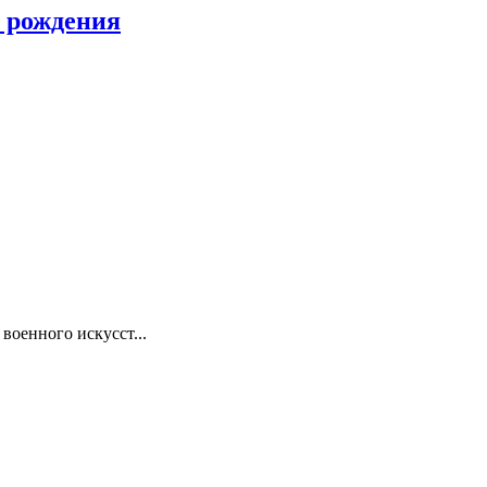
я рождения
вoeннoгo иcкуccт...