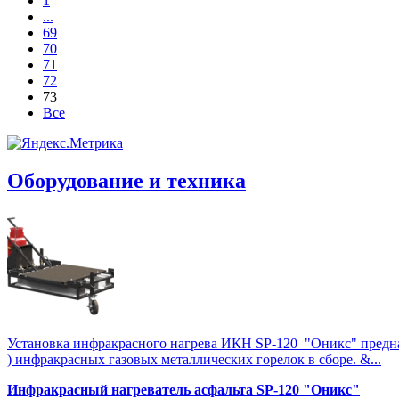
1
...
69
70
71
72
73
Все
Оборудование и техника
Установка инфракрасного нагрева ИКН SP-120 "Оникс" предназна
) инфракрасных газовых металлических горелок в сборе. &...
Инфракрасный нагреватель асфальта SP-120 "Оникс"