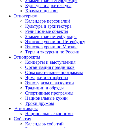
Знаменитые Петербуржцы
Культура и архитектура
Храмы и церкви
Этнотуризм
Календарь персоналий
Культура и архитектура
Религиозные объекты
Знаменитые петербуржцы
Этноэкскурсии по Петербургу
Этноэкскурсии по Москве
Туры и эксурсии по России
Этнопроекты
Концерты и выступления
Организация праздников
Образовательные программы
Ярмарки и этнофесты
Этнотуризм и экскурсии
Традиции и обряды
Спортивные программы
Национальные кухни
Уроки дружбы
Этнотовары
Национальные костюмы
События
Календарь событий