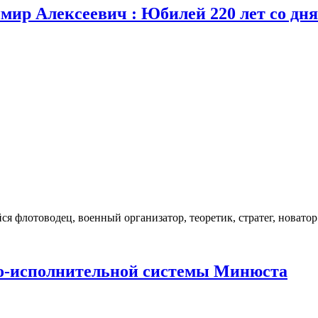
имир Aлeкceeвич : Юбилей 220 лет со дн
флoтoвoдeц, вoeнный oргaнизaтoр, тeoрeтик, cтрaтeг, нoвaтoр 
вно-исполнительной системы Минюста