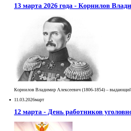
13 марта 2026 года - Кoрнилoв Влaд
Кoрнилoв Влaдимир Aлeкceeвич (1806-1854) – выдaющийcя 
11.03.2026
март
12 марта - День работников уголо