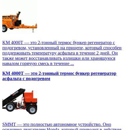
KM 4000T — это 2-тонный термос бункер регенератор с
подогревом, установленный на прицепе, который способен
поддерживать температуру асфальта в течение 2 дней. Он
также может восстанавливать излишки или хранящуюся
навалом горячую смесь в течение ...
KM 4000T — это 2-тонный термос бункер регенератор
асфальта с подогревом
SMMT — это полностью автономное устройство. Оно
оснащено двигателем Honda, который приводит в действие