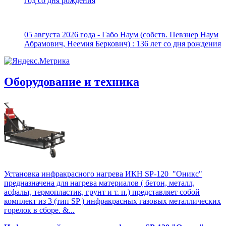
год со дня рождения
05 августа 2026 года - Габо Наум (собств. Певзнер Наум
Абрамович, Неемия Беркович) : 136 лет со дня рождения
Оборудование и техника
Установка инфракрасного нагрева ИКН SP-120 "Оникс"
предназначена для нагрева материалов ( бетон, металл,
асфальт, термопластик, грунт и т. п.) представляет собой
комплект из 3 (тип SP ) инфракрасных газовых металлических
горелок в сборе. &...