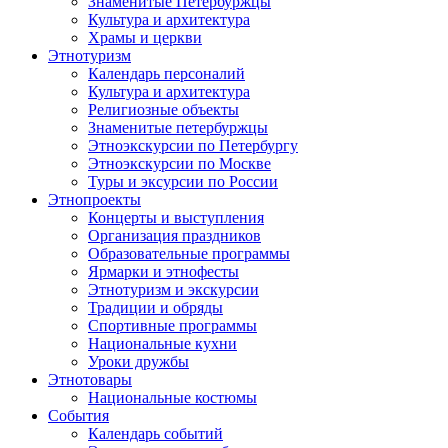
Знаменитые Петербуржцы
Культура и архитектура
Храмы и церкви
Этнотуризм
Календарь персоналий
Культура и архитектура
Религиозные объекты
Знаменитые петербуржцы
Этноэкскурсии по Петербургу
Этноэкскурсии по Москве
Туры и эксурсии по России
Этнопроекты
Концерты и выступления
Организация праздников
Образовательные программы
Ярмарки и этнофесты
Этнотуризм и экскурсии
Традиции и обряды
Спортивные программы
Национальные кухни
Уроки дружбы
Этнотовары
Национальные костюмы
События
Календарь событий