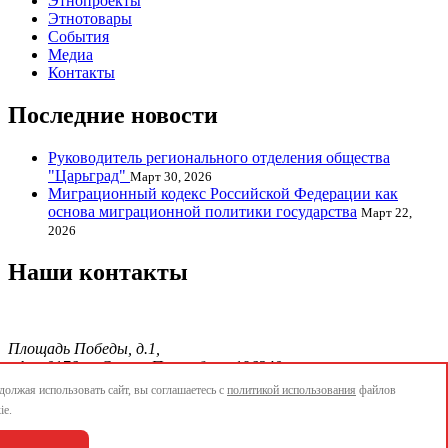
Этнопроекты
Этнотовары
События
Медиа
Контакты
Последние новости
Руководитель регионального отделения общества
"Царьград"
Март 30, 2026
Миграционный кодекс Российской Федерации как
основа миграционной политики государства
Март 22,
2026
Наши контакты
Площадь Победы, д.1,
офис 0176, г. Санкт-Петербург, 196240
тел./факс.:+7 904 856-09-12;
олжая использовать сайт, вы соглашаетесь с
политикой использования
файлов
E-mail:
info@ethnopetersburg.ru
ie.
АОММО