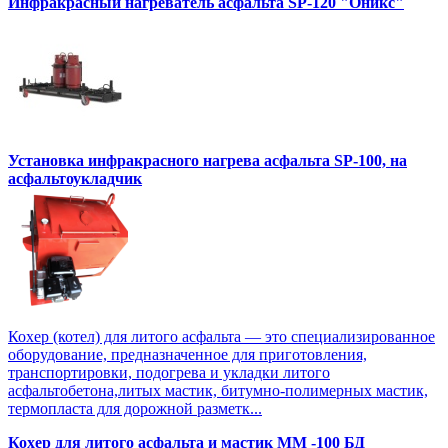
Инфракрасный нагреватель асфальта SP-120 "Оникс"
Установка инфракрасного нагрева асфальта SP-100, на
асфальтоукладчик
Кохер (котел) для литого асфальта — это специализированное
оборудование, предназначенное для приготовления,
транспортировки, подогрева и укладки литого
асфальтобетона,литых мастик, битумно-полимерных мастик,
термопласта для дорожной разметк...
Кохер для литого асфальта и мастик MM -100 БД