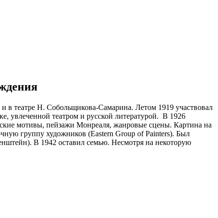
ождения
о и в театре Н. Собольщикова-Самарина. Летом 1919 участвовал
ке, увлеченной театром и русской литературой. В 1926
усские мотивы, пейзажи Монреаля, жанровые сцены. Картина на
ую группу художников (Eastern Group of Painters). Был
енштейн). В 1942 оставил семью. Несмотря на некоторую