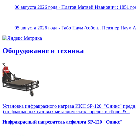
06 августа 2026 года - Платов Матвей Иванович : 1851 го
05 августа 2026 года - Габо Наум (собств. Певзнер Наум 
Оборудование и техника
Установка инфракрасного нагрева ИКН SP-120 "Оникс" предназна
) инфракрасных газовых металлических горелок в сборе. &...
Инфракрасный нагреватель асфальта SP-120 "Оникс"