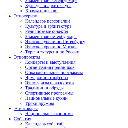
Знаменитые Петербуржцы
Культура и архитектура
Храмы и церкви
Этнотуризм
Календарь персоналий
Культура и архитектура
Религиозные объекты
Знаменитые петербуржцы
Этноэкскурсии по Петербургу
Этноэкскурсии по Москве
Туры и эксурсии по России
Этнопроекты
Концерты и выступления
Организация праздников
Образовательные программы
Ярмарки и этнофесты
Этнотуризм и экскурсии
Традиции и обряды
Спортивные программы
Национальные кухни
Уроки дружбы
Этнотовары
Национальные костюмы
События
Календарь событий