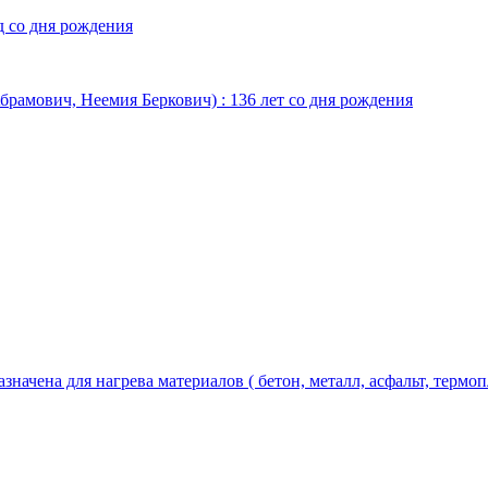
д со дня рождения
Абрамович, Неемия Беркович) : 136 лет со дня рождения
чена для нагрева материалов ( бетон, металл, асфальт, термопла