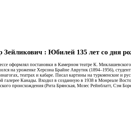
др Зейликович : Юбилей 135 лет со дня р
Одессе оформлял постановки в Камерном театре К. Миклашевског
нился на уроженке Херсона Брайне Аврутик (1894–1956), студент
инагогах, театрах и кабаре. Писал картины на туркменские и р
 галерее Канады. Входил в созданную в 1938 в Монреале Восточн
кого происхождения (Рита Брянская, Мозес Рейнблатт, Сэм Бор