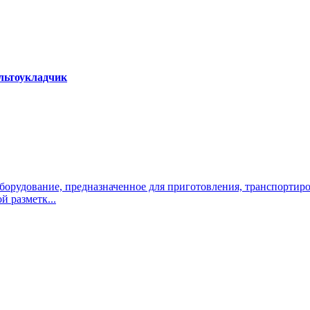
альтоукладчик
оборудование, предназначенное для приготовления, транспортир
 разметк...