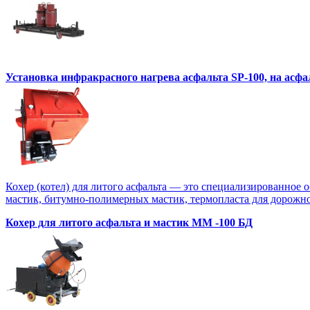
Установка инфракрасного нагрева асфальта SP-100, на асф
Кохер (котел) для литого асфальта — это специализированное 
мастик, битумно-полимерных мастик, термопласта для дорожной
Кохер для литого асфальта и мастик MM -100 БД