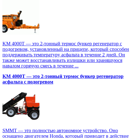
KM 4000T — это 2-тонный термос бункер регенератор с
подогревом, установленный на прицепе, который способен
поддерживать температуру асфальта в течение 2 дней. Он
также может восстанавливать излишки или хранящуюся
навалом горячую смесь в течение ...
KM 4000T — это 2-тонный термос бункер регенератор
асфальта с подогревом
SMMT — это полностью автономное устройство. Оно
оснащено двигателем Honda, который приводит в действие