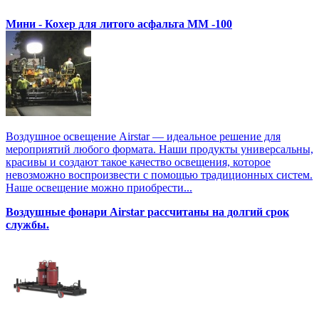
Мини - Кохер для литого асфальта MM -100
Воздушное освещение Airstar — идеальное решение для
мероприятий любого формата. Наши продукты универсальны,
красивы и создают такое качество освещения, которое
невозможно воспроизвести с помощью традиционных систем.
Наше освещение можно приобрести...
Воздушные фонари Airstar рассчитаны на долгий срок
службы.