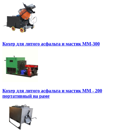
Кохер для литого асфальта и мастик MM-300
Кохер для литого асфальта и мастик MM - 200
портативный на раме