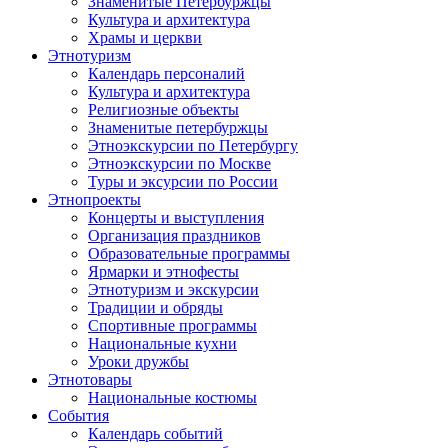
Знаменитые Петербуржцы
Культура и архитектура
Храмы и церкви
Этнотуризм
Календарь персоналий
Культура и архитектура
Религиозные объекты
Знаменитые петербуржцы
Этноэкскурсии по Петербургу
Этноэкскурсии по Москве
Туры и эксурсии по России
Этнопроекты
Концерты и выступления
Организация праздников
Образовательные программы
Ярмарки и этнофесты
Этнотуризм и экскурсии
Традиции и обряды
Спортивные программы
Национальные кухни
Уроки дружбы
Этнотовары
Национальные костюмы
События
Календарь событий