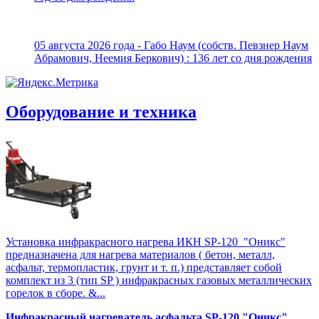
05 августа 2026 года - Габо Наум (собств. Певзнер Наум
Абрамович, Неемия Беркович) : 136 лет со дня рождения
Оборудование и техника
Установка инфракрасного нагрева ИКН SP-120 "Оникс"
предназначена для нагрева материалов ( бетон, металл,
асфальт, термопластик, грунт и т. п.) представляет собой
комплект из 3 (тип SP ) инфракрасных газовых металлических
горелок в сборе. &...
Инфракрасный нагреватель асфальта SP-120 "Оникс"