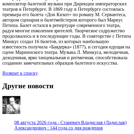
композитор балетной музыки при Дирекции императорских
театров в Петербурге. В 1869 году в Петербурге состоялась
премьера его балета «Дон Кихот» по роману М. Сервантеса,
автором сценария и балетмейстером которого был Мариус
Петипа. Балет остался в репертуаре современного театра,
радуя многие поколения зрителей. Творческое содружество
продолжалось и в последующие годы. В соавторстве с Петипа
Минкус создал 16 балетов, из которых наибольшую
известность получила «Баядерка» (1877), и сегодня идущая на
сцене Мариинского театра. Музыка Л. Минкуса, мелодичная,
доходчивая, ярко танцевальная и ритмичная, способствовала
созданию замечательных образцов балетного искусства.
Возврат к списку
Другие новости
08 августа 2026 года - Старевич Владислав (Ладислав)
Александрович : 144 года со дня рождения