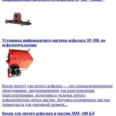
Установка инфракрасного нагрева асфальта SP-100, на
асфальтоукладчик
Кохер (котел) для литого асфальта — это специализированное
оборудование, предназначенное для приготовления,
транспортировки, подогрева и укладки литого
асфальтобетона,литых мастик, битумно-полимерных мастик,
термопласта для дорожной разметк...
Кохер для литого асфальта и мастик MM -100 БД