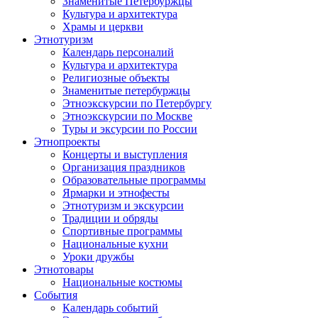
Знаменитые Петербуржцы
Культура и архитектура
Храмы и церкви
Этнотуризм
Календарь персоналий
Культура и архитектура
Религиозные объекты
Знаменитые петербуржцы
Этноэкскурсии по Петербургу
Этноэкскурсии по Москве
Туры и эксурсии по России
Этнопроекты
Концерты и выступления
Организация праздников
Образовательные программы
Ярмарки и этнофесты
Этнотуризм и экскурсии
Традиции и обряды
Спортивные программы
Национальные кухни
Уроки дружбы
Этнотовары
Национальные костюмы
События
Календарь событий