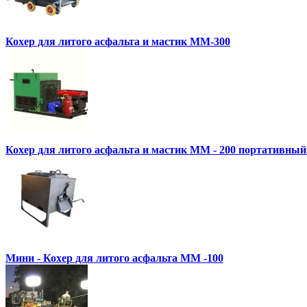
Кохер для литого асфальта и мастик MM-300
Кохер для литого асфальта и мастик MM - 200 портативный
Мини - Кохер для литого асфальта MM -100