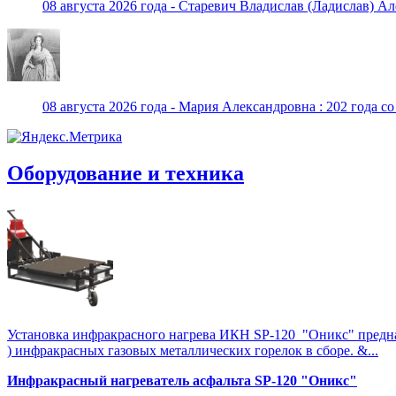
08 августа 2026 года - Старевич Владислав (Ладислав) Ал
08 августа 2026 года - Мария Александровна : 202 года с
Оборудование и техника
Установка инфракрасного нагрева ИКН SP-120 "Оникс" предназна
) инфракрасных газовых металлических горелок в сборе. &...
Инфракрасный нагреватель асфальта SP-120 "Оникс"