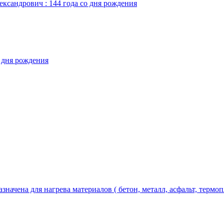
ександрович : 144 года со дня рождения
о дня рождения
чена для нагрева материалов ( бетон, металл, асфальт, термопла