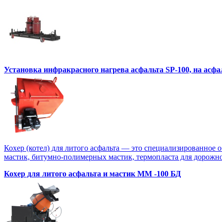
Установка инфракрасного нагрева асфальта SP-100, на асф
Кохер (котел) для литого асфальта — это специализированное 
мастик, битумно-полимерных мастик, термопласта для дорожной
Кохер для литого асфальта и мастик MM -100 БД