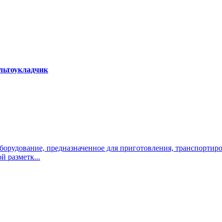
альтоукладчик
оборудование, предназначенное для приготовления, транспортир
 разметк...