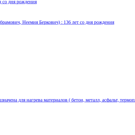
д со дня рождения
Абрамович, Неемия Беркович) : 136 лет со дня рождения
чена для нагрева материалов ( бетон, металл, асфальт, термопла