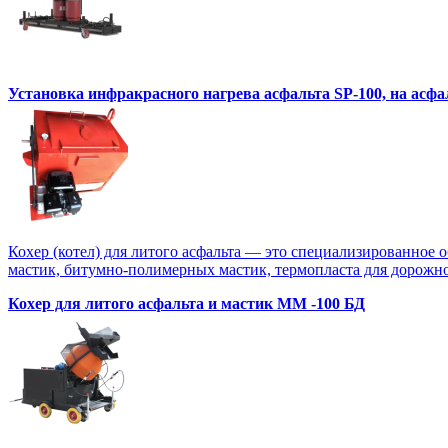
Установка инфракрасного нагрева асфальта SP-100, на асф
Кохер (котел) для литого асфальта — это специализированное 
мастик, битумно-полимерных мастик, термопласта для дорожной
Кохер для литого асфальта и мастик MM -100 БД