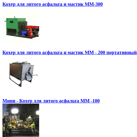
Кохер для литого асфальта и мастик MM-300
Кохер для литого асфальта и мастик MM - 200 портативный
Мини - Кохер для литого асфальта MM -100