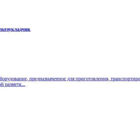
альтоукладчик
оборудование, предназначенное для приготовления, транспортир
 разметк...