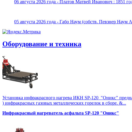
06 августа 2026 года - Платов Матвей Иванович : 1851 го
05 августа 2026 года - Габо Наум (собств. Певзнер Наум 
Оборудование и техника
Установка инфракрасного нагрева ИКН SP-120 "Оникс" предназна
) инфракрасных газовых металлических горелок в сборе. &...
Инфракрасный нагреватель асфальта SP-120 "Оникс"