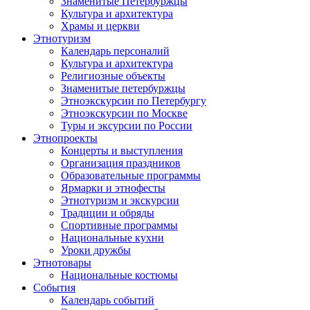
Знаменитые Петербуржцы
Культура и архитектура
Храмы и церкви
Этнотуризм
Календарь персоналий
Культура и архитектура
Религиозные объекты
Знаменитые петербуржцы
Этноэкскурсии по Петербургу
Этноэкскурсии по Москве
Туры и эксурсии по России
Этнопроекты
Концерты и выступления
Организация праздников
Образовательные программы
Ярмарки и этнофесты
Этнотуризм и экскурсии
Традиции и обряды
Спортивные программы
Национальные кухни
Уроки дружбы
Этнотовары
Национальные костюмы
События
Календарь событий