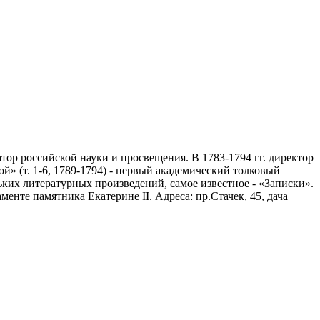
ор российской науки и просвещения. В 1783-1794 гг. директор
» (т. 1-6, 1789-1794) - первый академический толковый
ьких литературных произведений, самое известное - «Записки».
нте памятника Екатерине II. Адреса: пр.Стачек, 45, дача