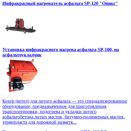
Инфракрасный нагреватель асфальта SP-120 "Оникс"
Установка инфракрасного нагрева асфальта SP-100, на
асфальтоукладчик
Кохер (котел) для литого асфальта — это специализированное
оборудование, предназначенное для приготовления,
транспортировки, подогрева и укладки литого
асфальтобетона,литых мастик, битумно-полимерных мастик,
термопласта для дорожной разметк...