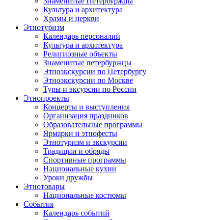
Знаменитые Петербуржцы
Культура и архитектура
Храмы и церкви
Этнотуризм
Календарь персоналий
Культура и архитектура
Религиозные объекты
Знаменитые петербуржцы
Этноэкскурсии по Петербургу
Этноэкскурсии по Москве
Туры и эксурсии по России
Этнопроекты
Концерты и выступления
Организация праздников
Образовательные программы
Ярмарки и этнофесты
Этнотуризм и экскурсии
Традиции и обряды
Спортивные программы
Национальные кухни
Уроки дружбы
Этнотовары
Национальные костюмы
События
Календарь событий