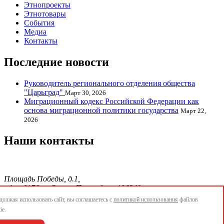
Этнопроекты
Этнотовары
События
Медиа
Контакты
Последние новости
Руководитель регионального отделения общества
"Царьград"
Март 30, 2026
Миграционный кодекс Российской Федерации как
основа миграционной политики государства
Март 22,
2026
Наши контакты
Площадь Победы, д.1,
офис 0176, г. Санкт-Петербург, 196240
тел./факс.:+7 904 856-09-12;
олжая использовать сайт, вы соглашаетесь с
политикой использования
файлов
E-mail:
info@ethnopetersburg.ru
ie.
АОММО