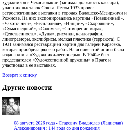
художников в Чехословакии (занимал должность кассира),
участник выставок Союза. Летом 1933 провел
ретроспективные выставки в городах Валашске-Мезиржичи и
Рожнове. На них экспонировались картины «Повешенный»,
«Чахоточный», «Бесплодная», «Нищий», «Скорбящий»,
«Сумасшедший», «Саломея», «Сотворение мира»,
«Девственность», «Душа», рисунки, ксилографии,
линогравюры, экслибрисы, мелкая пластика (терракота). С
1931 занимался реставрацией картин для галереи Карасека,
которая приобрела ряд его работ. На основе этой описи была
издана книга «Художники-легионеры». В 1940-е был
председателем «Художественной дружины» в Праге и
участвовал в ее выставках.
Возврат к списку
Другие новости
08 августа 2026 года - Старевич Владислав (Ладислав)
Александрович : 144 года со дня рождения