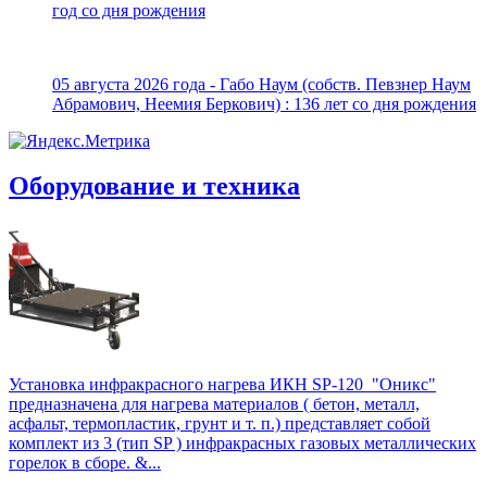
год со дня рождения
05 августа 2026 года - Габо Наум (собств. Певзнер Наум
Абрамович, Неемия Беркович) : 136 лет со дня рождения
Оборудование и техника
Установка инфракрасного нагрева ИКН SP-120 "Оникс"
предназначена для нагрева материалов ( бетон, металл,
асфальт, термопластик, грунт и т. п.) представляет собой
комплект из 3 (тип SP ) инфракрасных газовых металлических
горелок в сборе. &...