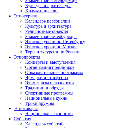
Знаменитые Петербуржцы
Культура и архитектура
Храмы и церкви
Этнотуризм
Календарь персоналий
Культура и архитектура
Религиозные объекты
Знаменитые петербуржцы
Этноэкскурсии по Петербургу
Этноэкскурсии по Москве
Туры и эксурсии по России
Этнопроекты
Концерты и выступления
Организация праздников
Образовательные программы
Ярмарки и этнофесты
Этнотуризм и экскурсии
Традиции и обряды
Спортивные программы
Национальные кухни
Уроки дружбы
Этнотовары
Национальные костюмы
События
Календарь событий