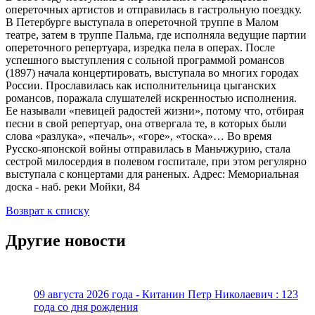
опереточных артистов и отправилась в гастрольную поездку.
В Петербурге выступала в опереточной труппе в Малом
театре, затем в труппе Пальма, где исполняла ведущие партии
опереточного репертуара, изредка пела в операх. После
успешного выступления с сольной программой романсов
(1897) начала концертировать, выступала во многих городах
России. Прославилась как исполнительница цыганских
романсов, поражала слушателей искренностью исполнения.
Ее называли «певицей радостей жизни», потому что, отбирая
песни в свой репертуар, она отвергала те, в которых были
слова «разлука», «печаль», «горе», «тоска»… Во время
Русско-японской войны отправилась в Маньчжурию, стала
сестрой милосердия в полевом госпитале, при этом регулярно
выступала с концертами для раненых. Адрес: Мемориальная
доска - наб. реки Мойки, 84
Возврат к списку
Другие новости
09 августа 2026 года - Китанин Петр Николаевич : 123
года со дня рождения