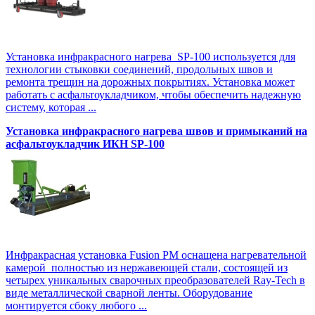
Установка инфракрасного нагрева SP-100 используется для
технологии стыковки соединений, продольных швов и
ремонта трещин на дорожных покрытиях. Установка может
работать с асфальтоукладчиком, чтобы обеспечить надежную
систему, которая ...
Установка инфракрасного нагрева швов и примыканий на
асфальтоукладчик ИКН SP-100
Инфракрасная установка Fusion PM оснащена нагревательной
камерой полностью из нержавеющей стали, состоящей из
четырех уникальных сварочных преобразователей Ray-Tech в
виде металлической сварной ленты. Оборудование
монтируется сбоку любого ...