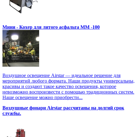
Мини - Кохер для литого асфальта MM -100
Воздушное освещение Airstar — идеальное решение для
мероприятий любого формата. Наши продукты универсальны,
красивы и создают такое качество освещения, которое
невозможно воспроизвести с помощью традиционных систем.
Наше освещение можно приобрести...
Воздушные фонари Airstar рассчитаны на долгий срок
службы.