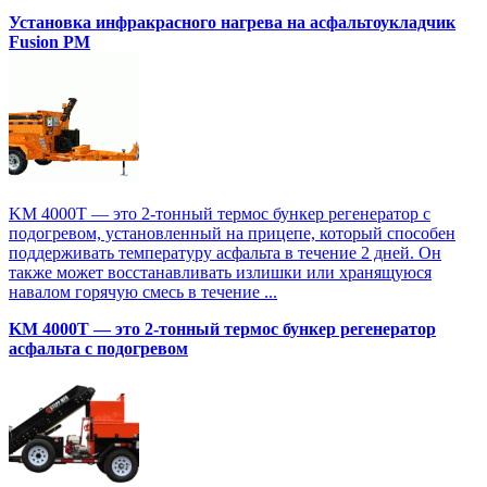
Установка инфракрасного нагрева на асфальтоукладчик
Fusion PM
KM 4000T — это 2-тонный термос бункер регенератор с
подогревом, установленный на прицепе, который способен
поддерживать температуру асфальта в течение 2 дней. Он
также может восстанавливать излишки или хранящуюся
навалом горячую смесь в течение ...
KM 4000T — это 2-тонный термос бункер регенератор
асфальта с подогревом