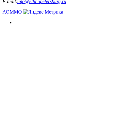
E-mail:
info@ethnopetersburg.ru
АОММО