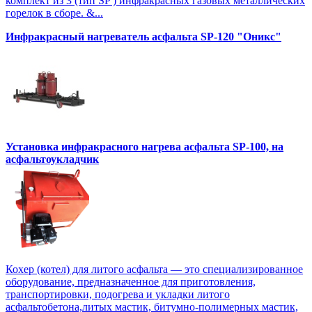
комплект из 3 (тип SP ) инфракрасных газовых металлических
горелок в сборе. &...
Инфракрасный нагреватель асфальта SP-120 "Оникс"
Установка инфракрасного нагрева асфальта SP-100, на
асфальтоукладчик
Кохер (котел) для литого асфальта — это специализированное
оборудование, предназначенное для приготовления,
транспортировки, подогрева и укладки литого
асфальтобетона,литых мастик, битумно-полимерных мастик,