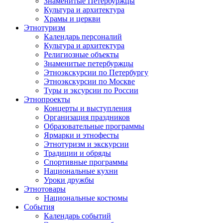
Знаменитые Петербуржцы
Культура и архитектура
Храмы и церкви
Этнотуризм
Календарь персоналий
Культура и архитектура
Религиозные объекты
Знаменитые петербуржцы
Этноэкскурсии по Петербургу
Этноэкскурсии по Москве
Туры и эксурсии по России
Этнопроекты
Концерты и выступления
Организация праздников
Образовательные программы
Ярмарки и этнофесты
Этнотуризм и экскурсии
Традиции и обряды
Спортивные программы
Национальные кухни
Уроки дружбы
Этнотовары
Национальные костюмы
События
Календарь событий