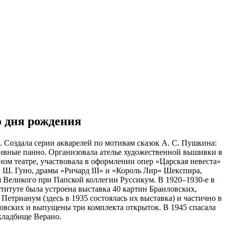
о дня рождения
. Создала серии акварелей по мотивам сказок А. С. Пушкина:
ативные панно. Организовала ателье художественной вышивки в
ном театре, участвовала в оформлении опер «Царская невеста»
 Ш. Гуно, драмы «Ричард III» и «Король Лир» Шекспира,
 Великого при Папской коллегии Руссикум. В 1920–1930-е в
итуте была устроена выставка 40 картин Браиловских,
етрианум (здесь в 1935 состоялась их выставка) и частично в
овских и выпущены три комплекта открыток. В 1945 спасала
кладбище Верано.