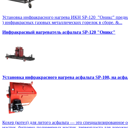
Установка инфракрасного нагрева ИКН SP-120 "Оникс" предназна
) инфракрасных газовых металлических горелок в сборе. &...
Инфракрасный нагреватель асфальта SP-120 "Оникс"
Установка инфракрасного нагрева асфальта SP-100, на асф
Кохер (котел) для литого асфальта — это специализированное 
мастик, битумно-полимерных мастик, термопласта для дорожной