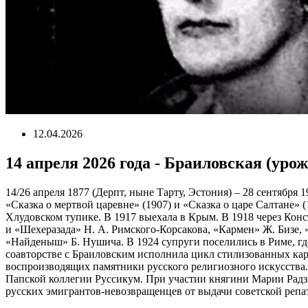
12.04.2026
14 апреля 2026 года - Браиловская (ур
14/26 апреля 1877 (Дерпт, ныне Тарту, Эстония) – 28 сентября
«Сказка о мертвой царевне» (1907) и «Сказка о царе Салтане
Хлудовском тупике. В 1917 выехала в Крым. В 1918 через Конс
и «Шехеразада» Н. А. Римского-Корсакова, «Кармен» Ж. Бизе,
«Найденыш» Б. Нушича. В 1924 супруги поселились в Риме, гд
соавторстве с Браиловским исполнила цикл стилизованных кар
воспроизводящих памятники русского религиозного искусства. 
Папской коллегии Руссикум. При участии княгини Марии Радз
русских эмигрантов-невозвращенцев от выдачи советской реп