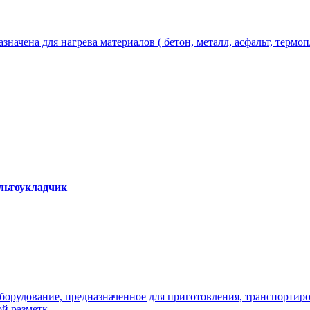
чена для нагрева материалов ( бетон, металл, асфальт, термопла
альтоукладчик
оборудование, предназначенное для приготовления, транспортир
 разметк...