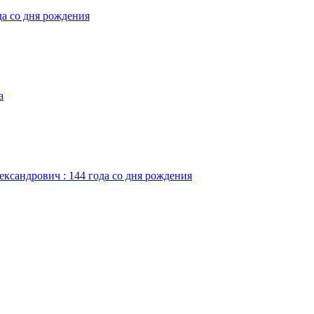
да со дня рождения
а
ександрович : 144 года со дня рождения