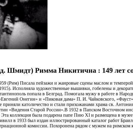
ожд. Шмидт) Римма Никитична : 149 лет с
 1959 (Рим) Писала пейзажи и жанровые сцены маслом и темперой
» (1915). Исполняла художественные вышивки, гобелены и декор
тантинополь попала в Белград. Помогала мужу в работе в Народ
 «Евгений Онегин» и «Пиковая дама» П. И. Чайковского, «Фауст»
е приняли католичество и стали прихожанами храма св. Антония
тин «Видения Старой России».В 1932 в Папском Восточном инст
Эта коллекция была подарена папе Пию XI и размещена в музее П
ивилл в 1933 был издан иллюстрированный каталог работ Браил
атриационной комиссии. Похоронена рядом с мужем на римском 