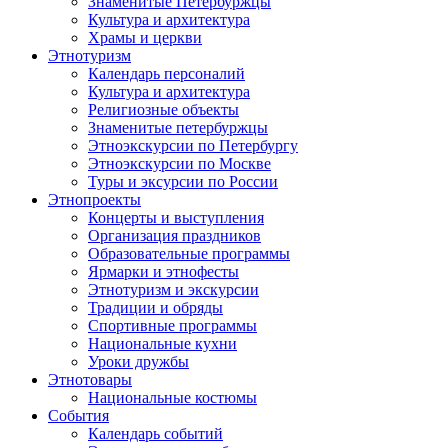
Знаменитые Петербуржцы
Культура и архитектура
Храмы и церкви
Этнотуризм
Календарь персоналий
Культура и архитектура
Религиозные объекты
Знаменитые петербуржцы
Этноэкскурсии по Петербургу
Этноэкскурсии по Москве
Туры и эксурсии по России
Этнопроекты
Концерты и выступления
Организация праздников
Образовательные программы
Ярмарки и этнофесты
Этнотуризм и экскурсии
Традиции и обряды
Спортивные программы
Национальные кухни
Уроки дружбы
Этнотовары
Национальные костюмы
События
Календарь событий