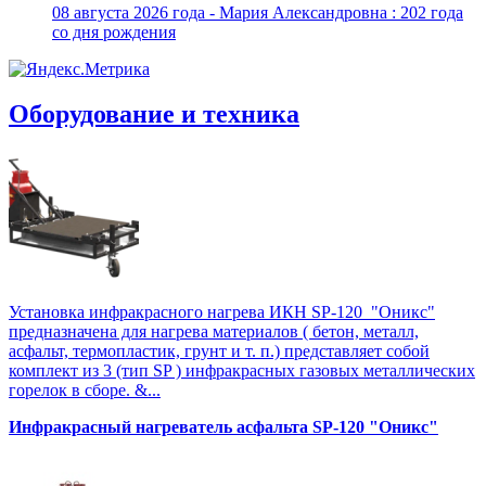
08 августа 2026 года - Мария Александровна : 202 года
со дня рождения
Оборудование и техника
Установка инфракрасного нагрева ИКН SP-120 "Оникс"
предназначена для нагрева материалов ( бетон, металл,
асфальт, термопластик, грунт и т. п.) представляет собой
комплект из 3 (тип SP ) инфракрасных газовых металлических
горелок в сборе. &...
Инфракрасный нагреватель асфальта SP-120 "Оникс"