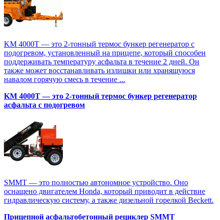
KM 4000T — это 2-тонный термос бункер регенератор с
подогревом, установленный на прицепе, который способен
поддерживать температуру асфальта в течение 2 дней. Он
также может восстанавливать излишки или хранящуюся
навалом горячую смесь в течение ...
KM 4000T — это 2-тонный термос бункер регенератор
асфальта с подогревом
SMMT — это полностью автономное устройство. Оно
оснащено двигателем Honda, который приводит в действие
гидравлическую систему, а также дизельной горелкой Beckett.
Прицепной асфальтобетонный рециклер SMMT