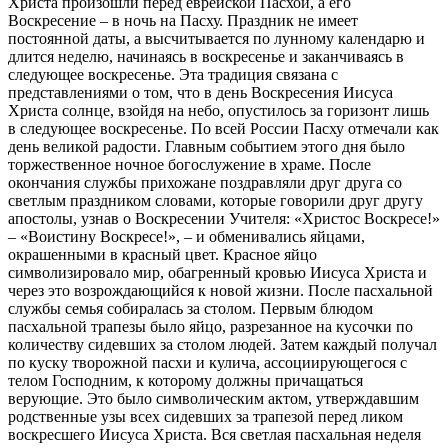
Христа произошли перед еврейской Пасхой, а его
Воскресение – в ночь на Пасху. Праздник не имеет
постоянной даты, а высчитывается по лунному календарю и
длится неделю, начинаясь в воскресенье и заканчиваясь в
следующее воскресенье. Эта традиция связана с
представлениями о том, что в день Воскресения Иисуса
Христа солнце, взойдя на небо, опустилось за горизонт лишь
в следующее воскресенье. По всей России Пасху отмечали как
день великой радости. Главным событием этого дня было
торжественное ночное богослужение в храме. После
окончания службы прихожане поздравляли друг друга со
светлым праздником словами, которые говорили друг другу
апостолы, узнав о Воскресении Учителя: «Христос Воскресе!»
– «Воистину Воскресе!», – и обменивались яйцами,
окрашенными в красный цвет. Красное яйцо
символизировало мир, обагренный кровью Иисуса Христа и
через это возрождающийся к новой жизни. После пасхальной
службы семья собиралась за столом. Первым блюдом
пасхальной трапезы было яйцо, разрезанное на кусочки по
количеству сидевших за столом людей. Затем каждый получал
по куску творожной пасхи и кулича, ассоциирующегося с
телом Господним, к которому должны причащаться
верующие. Это было символическим актом, утверждавшим
родственные узы всех сидевших за трапезой перед ликом
воскресшего Иисуса Христа. Вся светлая пасхальная неделя