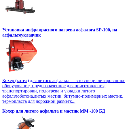
Установка инфракрасного нагрева асфальта SP-100, на
асфальтоукладчик
Кохер (котел) для литого асфальта — это специализированное
оборудование, предназначенное для приготовления,
транспортировки, подогрева и укладки литого
асфальтобетона,литых мастик, битумно-полимерных мастик,
термопласта для дорожной разметк...
Кохер для литого асфальта и мастик MM -100 БД