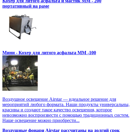
Кохер для литого асфальта и мастик MM - 200
портативный на раме
Мини - Кохер для литого асфальта MM -100
Воздушное освещение Airstar — идеальное решение для
мероприятий любого формата. Наши продукты универсальны,
красивы и создают такое качество освещения, которое
невозможно воспроизвести с помощью традиционных систем.
Наше освещение можно приобрести...
Воздушные фонари Airstar рассчитаны на долгий срок