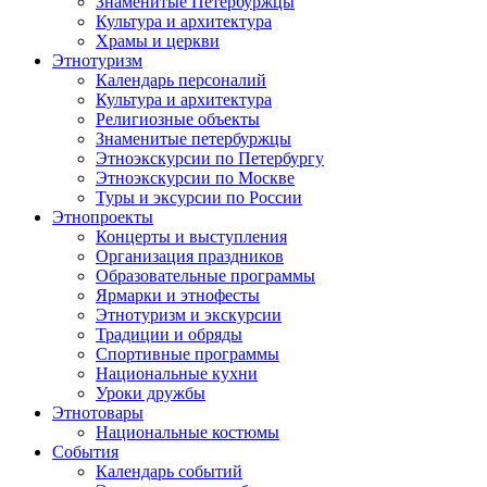
Знаменитые Петербуржцы
Культура и архитектура
Храмы и церкви
Этнотуризм
Календарь персоналий
Культура и архитектура
Религиозные объекты
Знаменитые петербуржцы
Этноэкскурсии по Петербургу
Этноэкскурсии по Москве
Туры и эксурсии по России
Этнопроекты
Концерты и выступления
Организация праздников
Образовательные программы
Ярмарки и этнофесты
Этнотуризм и экскурсии
Традиции и обряды
Спортивные программы
Национальные кухни
Уроки дружбы
Этнотовары
Национальные костюмы
События
Календарь событий