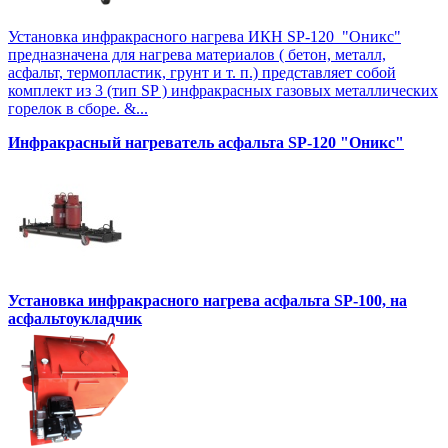
Установка инфракрасного нагрева ИКН SP-120 "Оникс"
предназначена для нагрева материалов ( бетон, металл,
асфальт, термопластик, грунт и т. п.) представляет собой
комплект из 3 (тип SP ) инфракрасных газовых металлических
горелок в сборе. &...
Инфракрасный нагреватель асфальта SP-120 "Оникс"
Установка инфракрасного нагрева асфальта SP-100, на
асфальтоукладчик