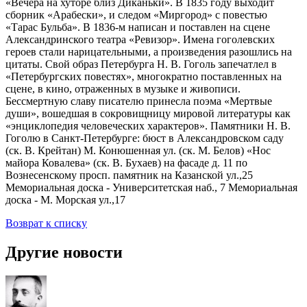
«Вечера на хуторе близ Диканьки». В 1835 году выходит
сборник «Арабески», и следом «Миргород» с повестью
«Тарас Бульба». В 1836-м написан и поставлен на сцене
Александринского театра «Ревизор». Имена гоголевских
героев стали нарицательными, а произведения разошлись на
цитаты. Свой образ Петербурга Н. В. Гоголь запечатлел в
«Петербургских повестях», многократно поставленных на
сцене, в кино, отраженных в музыке и живописи.
Бессмертную славу писателю принесла поэма «Мертвые
души», вошедшая в сокровищницу мировой литературы как
«энциклопедия человеческих характеров». Памятники Н. В.
Гоголю в Санкт-Петербурге: бюст в Александровском саду
(ск. В. Крейтан) М. Конюшенная ул. (ск. М. Белов) «Нос
майора Ковалева» (ск. В. Бухаев) на фасаде д. 11 по
Вознесенскому просп. памятник на Казанской ул.,25
Мемориальная доска - Университетская наб., 7 Мемориальная
доска - М. Морская ул.,17
Возврат к списку
Другие новости