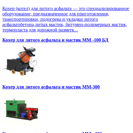
Кохер (котел) для литого асфальта — это специализированное
оборудование, предназначенное для приготовления,
транспортировки, подогрева и укладки литого
асфальтобетона,литых мастик, битумно-полимерных мастик,
термопласта для дорожной разметк...
Кохер для литого асфальта и мастик MM -100 БД
Кохер для литого асфальта и мастик MM-300