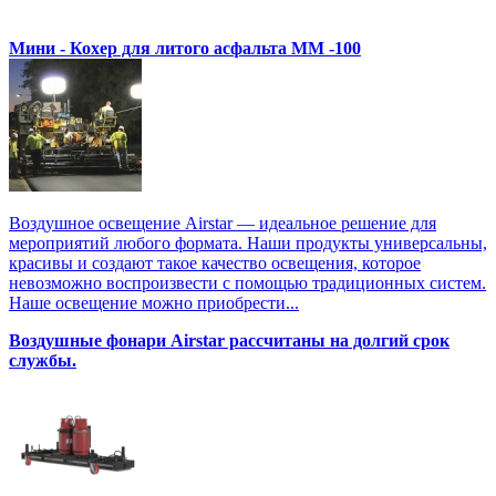
Мини - Кохер для литого асфальта MM -100
Воздушное освещение Airstar — идеальное решение для
мероприятий любого формата. Наши продукты универсальны,
красивы и создают такое качество освещения, которое
невозможно воспроизвести с помощью традиционных систем.
Наше освещение можно приобрести...
Воздушные фонари Airstar рассчитаны на долгий срок
службы.