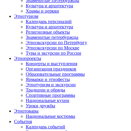
Знаменитые Петербуржцы
Культура и архитектура
Храмы и церкви
Этнотуризм
Календарь персоналий
Культура и архитектура
Религиозные объекты
Знаменитые петербуржцы
Этноэкскурсии по Петербургу
Этноэкскурсии по Москве
Туры и эксурсии по России
Этнопроекты
Концерты и выступления
Организация праздников
Образовательные программы
Ярмарки и этнофесты
Этнотуризм и экскурсии
Традиции и обряды
Спортивные программы
Национальные кухни
Уроки дружбы
Этнотовары
Национальные костюмы
События
Календарь событий