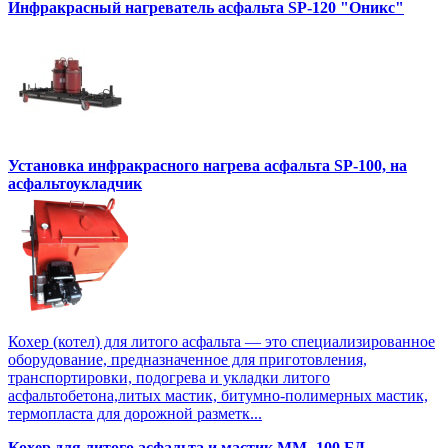
Инфракрасный нагреватель асфальта SP-120 "Оникс"
Установка инфракрасного нагрева асфальта SP-100, на
асфальтоукладчик
Кохер (котел) для литого асфальта — это специализированное
оборудование, предназначенное для приготовления,
транспортировки, подогрева и укладки литого
асфальтобетона,литых мастик, битумно-полимерных мастик,
термопласта для дорожной разметк...
Кохер для литого асфальта и мастик MM -100 БД