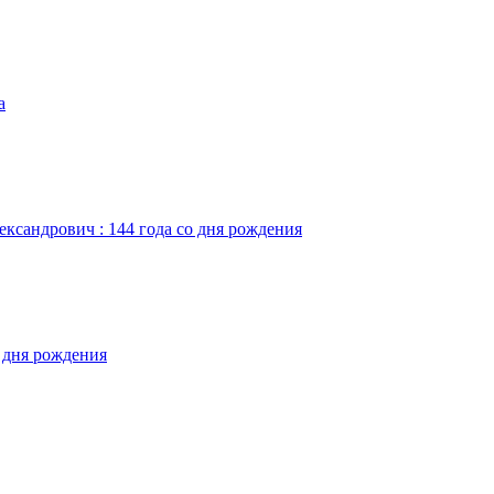
а
ександрович : 144 года со дня рождения
о дня рождения