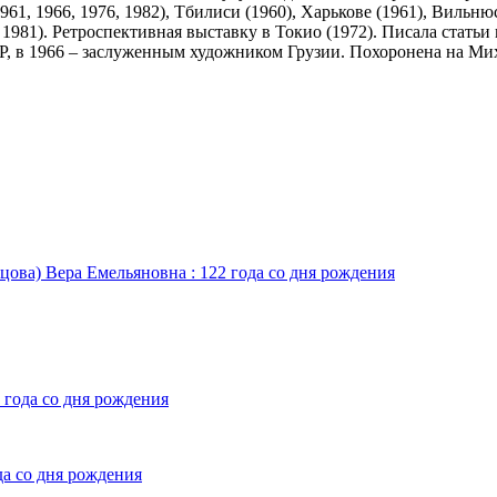
, 1966, 1976, 1982), Тбилиси (1960), Харькове (1961), Вильнюсе 
 1981). Ретроспективная выставку в Токио (1972). Писала статьи
, в 1966 – заслуженным художником Грузии. Похоронена на Ми
цова) Вера Емельяновна : 122 года со дня рождения
 года со дня рождения
да со дня рождения