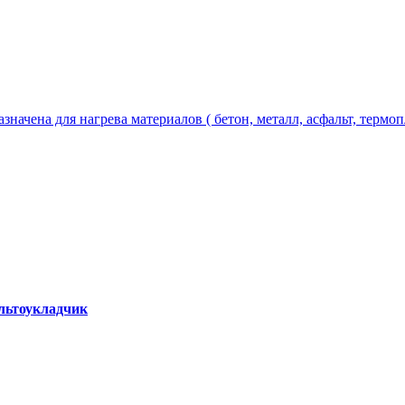
чена для нагрева материалов ( бетон, металл, асфальт, термопла
альтоукладчик