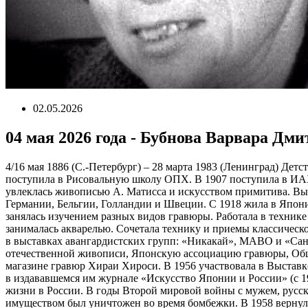
02.05.2026
04 мая 2026 года - Бубнова Варвара Дм
4/16 мая 1886 (С.-Петербург) – 28 марта 1983 (Ленинград) Де
поступила в Рисовальную школу ОПХ. В 1907 поступила в ИАХ.
увлеклась живописью А. Матисса и искусством примитива. Выш
Германии, Бельгии, Голландии и Швеции. С 1918 жила в Япони
занялась изучением разных видов гравюры. Работала в технике
занималась акварелью. Сочетала технику и приемы классическ
в выставках авангардистских групп: «Никакай», МАВО и «Санк
отечественной живописи, Японскую ассоциацию гравюры, Общ
магазине гравюр Хираи Хироси. В 1956 участвовала в Выставке
в издававшемся им журнале «Искусство Японии и России» (с 19
жизни в России. В годы Второй мировой войны с мужем, русск
имуществом был уничтожен во время бомбежки. В 1958 вернулас