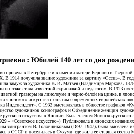
итриевна : Юбилей 140 лет со дня рожден
тство провела в Петербурге и в имении матери Берново в Тверск
 В 1914 получила звание художника за картину «Осень». В год
ла замуж за художника В. И. Матвея (Владимира Маркова, 1878
и и позже стала известной скрипачкой и педагогом. В 1923 пос
 цветной гравюры на линолеуме и черно-белой на цинке, в япон
ого японского искусства с опытом современных европейских шк
а Индепендент». С 1932 выставлялась в обществе графиков «Кук
ество художников-ксилографов и Объединение женщин-художни
 русского искусства в Японии. Была членом Японско-русского л
29 – «Советское искусство»). Публиковала в японских изданиях 
им эмигрантом В. Головщиковым (1897–1947), была выселена из
ь в СССР и поселилась в Сухуми, где жила ее старшая сестра М