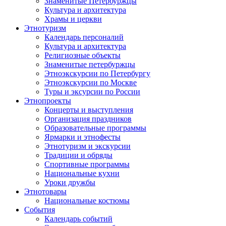
Знаменитые Петербуржцы
Культура и архитектура
Храмы и церкви
Этнотуризм
Календарь персоналий
Культура и архитектура
Религиозные объекты
Знаменитые петербуржцы
Этноэкскурсии по Петербургу
Этноэкскурсии по Москве
Туры и эксурсии по России
Этнопроекты
Концерты и выступления
Организация праздников
Образовательные программы
Ярмарки и этнофесты
Этнотуризм и экскурсии
Традиции и обряды
Спортивные программы
Национальные кухни
Уроки дружбы
Этнотовары
Национальные костюмы
События
Календарь событий