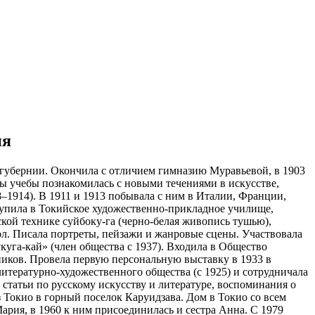
ия
ой губернии. Окончила с отличием гимназию Муравьевой, в 1903
ы учебы познакомилась с новыми течениями в искусстве,
–1914). В 1911 и 1913 побывала с ним в Италии, Франции,
тупила в Токийское художественно-прикладное училище,
ской технике суйбоку-га (черно-белая живопись тушью),
ол. Писала портреты, пейзажи и жанровые сцены. Участвовала
уга-кай» (член общества с 1937). Входила в Общество
ков. Провела первую персональную выставку в 1933 в
итературно-художественного общества (с 1925) и сотрудничала
статьи по русскому искусству и литературе, воспоминания о
 Токио в горный поселок Каруидзава. Дом в Токио со всем
ария, в 1960 к ним присоединилась и сестра Анна. С 1979