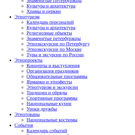
Знаменитые Петербуржцы
Культура и архитектура
Храмы и церкви
Этнотуризм
Календарь персоналий
Культура и архитектура
Религиозные объекты
Знаменитые петербуржцы
Этноэкскурсии по Петербургу
Этноэкскурсии по Москве
Туры и эксурсии по России
Этнопроекты
Концерты и выступления
Организация праздников
Образовательные программы
Ярмарки и этнофесты
Этнотуризм и экскурсии
Традиции и обряды
Спортивные программы
Национальные кухни
Уроки дружбы
Этнотовары
Национальные костюмы
События
Календарь событий