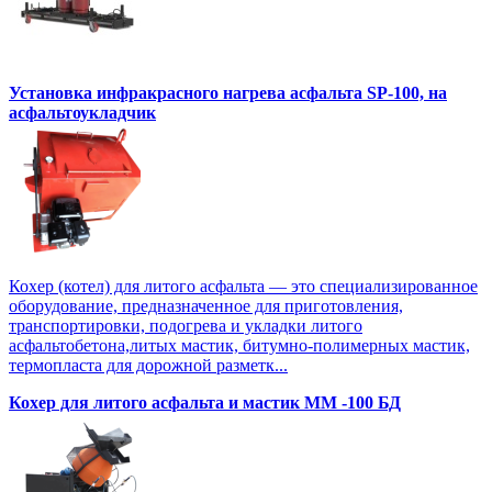
Установка инфракрасного нагрева асфальта SP-100, на
асфальтоукладчик
Кохер (котел) для литого асфальта — это специализированное
оборудование, предназначенное для приготовления,
транспортировки, подогрева и укладки литого
асфальтобетона,литых мастик, битумно-полимерных мастик,
термопласта для дорожной разметк...
Кохер для литого асфальта и мастик MM -100 БД