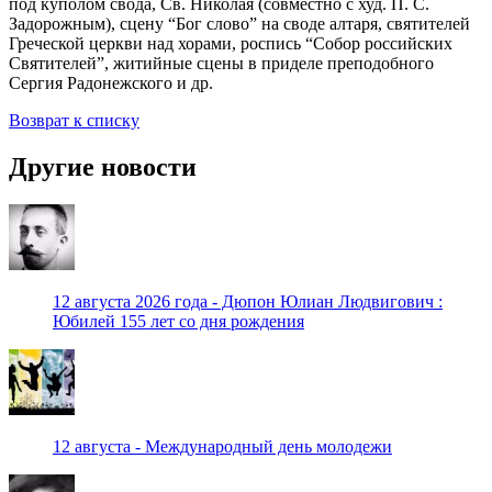
под куполом свода, Св. Николая (совместно с худ. П. С.
Задорожным), сцену “Бог слово” на своде алтаря, святителей
Греческой церкви над хорами, роспись “Собор российских
Святителей”, житийные сцены в приделе преподобного
Сергия Радонежского и др.
Возврат к списку
Другие новости
12 августа 2026 года - Дюпон Юлиан Людвигович :
Юбилей 155 лет со дня рождения
12 августа - Международный день молодежи