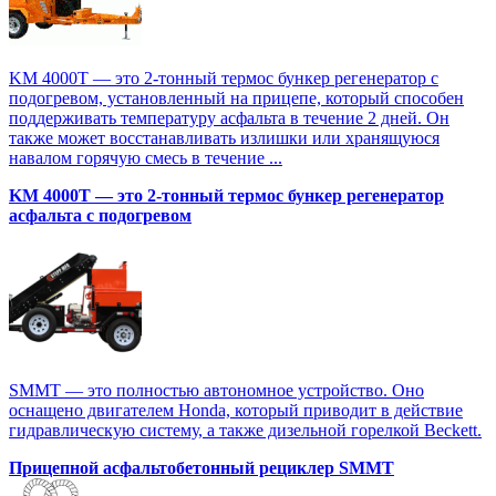
KM 4000T — это 2-тонный термос бункер регенератор с
подогревом, установленный на прицепе, который способен
поддерживать температуру асфальта в течение 2 дней. Он
также может восстанавливать излишки или хранящуюся
навалом горячую смесь в течение ...
KM 4000T — это 2-тонный термос бункер регенератор
асфальта с подогревом
SMMT — это полностью автономное устройство. Оно
оснащено двигателем Honda, который приводит в действие
гидравлическую систему, а также дизельной горелкой Beckett.
Прицепной асфальтобетонный рециклер SMMT