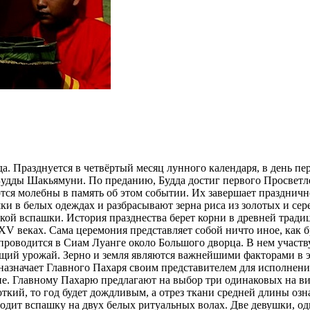
да. Празднуется в четвёртый месяц лунного календаря, в день п
удды Шакьямуни. По преданию, Будда достиг первого Просветлен
ются молебны в память об этом событии. Их завершает праздничн
шки в белых одеждах и разбрасывают зерна риса из золотых и с
й вспашки. История празднества берет корни в древней традици
XV веках. Сама церемония представляет собой ничто иное, как б
 проводится в Сиам Луанге около Большого дворца. В нем участ
ий урожай. Зерно и земля являются важнейшими факторами в это
назначает Главного Пахаря своим представителем для исполнени
не. Главному Пахарю предлагают на выбор три одинаковых на вид
откий, то год будет дождливым, а отрез ткани средней длины оз
дит вспашку на двух белых ритуальных волах. Две девушки, одна