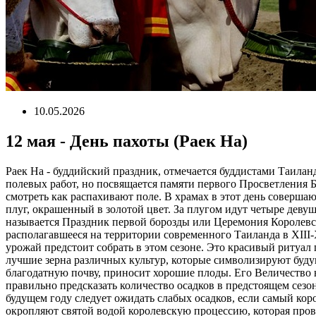
10.05.2026
12 мая - День пахоты (Раек На)
Раек На - буддийский праздник, отмечается буддистами Таилан
полевых работ, но посвящается памяти первого Просветления Б
смотреть как распахивают поле. В храмах в этот день соверша
плуг, окрашенный в золотой цвет. За плугом идут четыре деву
называется Праздник первой борозды или Церемония Королевско
располагавшееся на территории современного Таиланда в XIII-
урожай предстоит собрать в этом сезоне. Это красивый ритуал
лучшие зерна различных культур, которые символизируют будущ
благодатную почву, приносит хорошие плоды. Его Величество 
правильно предсказать количество осадков в предстоящем сезо
будущем году следует ожидать слабых осадков, если самый кор
окропляют святой водой королевскую процессию, которая прово