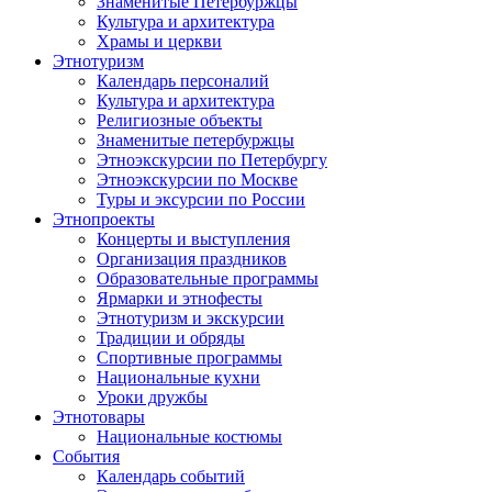
Знаменитые Петербуржцы
Культура и архитектура
Храмы и церкви
Этнотуризм
Календарь персоналий
Культура и архитектура
Религиозные объекты
Знаменитые петербуржцы
Этноэкскурсии по Петербургу
Этноэкскурсии по Москве
Туры и эксурсии по России
Этнопроекты
Концерты и выступления
Организация праздников
Образовательные программы
Ярмарки и этнофесты
Этнотуризм и экскурсии
Традиции и обряды
Спортивные программы
Национальные кухни
Уроки дружбы
Этнотовары
Национальные костюмы
События
Календарь событий