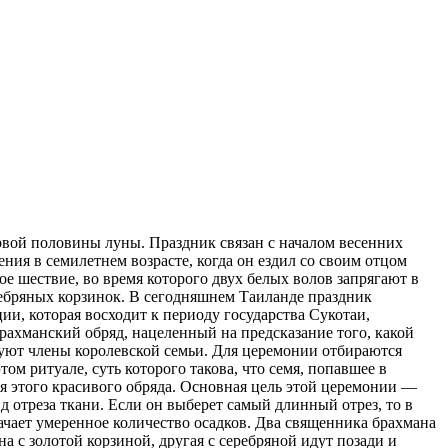
ервой половины луны. Праздник связан с началом весенних
ия в семилетнем возрасте, когда он ездил со своим отцом
ое шествие, во время которого двух белых волов запрягают в
еребряных корзинок. В сегодняшнем Таиланде праздник
и, которая восходит к периоду государства Сукотаи,
рахманский обряд, нацеленный на предсказание того, какой
вуют члены королевской семьи. Для церемонии отбираются
м ритуале, суть которого такова, что семя, попавшее в
я этого красивого обряда. Основная цель этой церемонии —
 отреза ткани. Если он выберет самый длинный отрез, то в
начает умеренное количество осадков. Два священника брахмана
 с золотой корзиной, другая с серебряной идут позади и