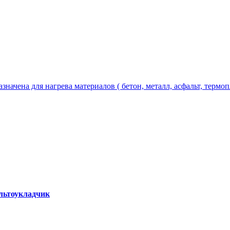
чена для нагрева материалов ( бетон, металл, асфальт, термопла
альтоукладчик