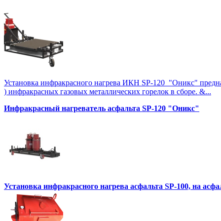
Установка инфракрасного нагрева ИКН SP-120 "Оникс" предназна
) инфракрасных газовых металлических горелок в сборе. &...
Инфракрасный нагреватель асфальта SP-120 "Оникс"
Установка инфракрасного нагрева асфальта SP-100, на асф