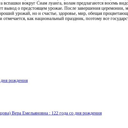
 вспашки вокруг Сиам луанга, волам предлагаются восемь видов 
т вывод о предстоящем урожае. После завершения церемонии, м
ороший урожай, но и счастье, здоровье, мир, обещая процветаю
и отмечается, как национальный праздник, поэтому все государс
о дня рождения
цова) Вера Емельяновна : 122 года со дня рождения