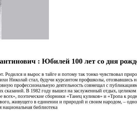
тантинович : Юбилей 100 лет со дня рож
 Родился и вырос в тайге и потому так тонко чувствовал природ
стихи Николай стал, будучи курсантом профшколы, отозвавшись 
овную профессиональную деятельность совмещал с публикациями
 сказаний. В 1982 году вышел на заслуженный отдых, целиком и
е всех», поэтические сборники «Танец куликов» и «Тропа к ро
ливого, живущего в единении и природой и своим народом, – од
ая национальная библиотека