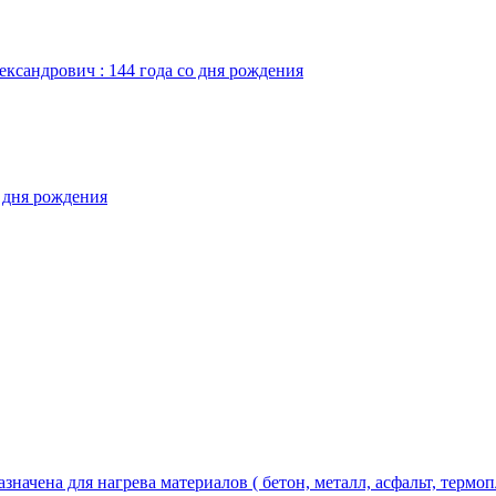
ександрович : 144 года со дня рождения
о дня рождения
чена для нагрева материалов ( бетон, металл, асфальт, термопла