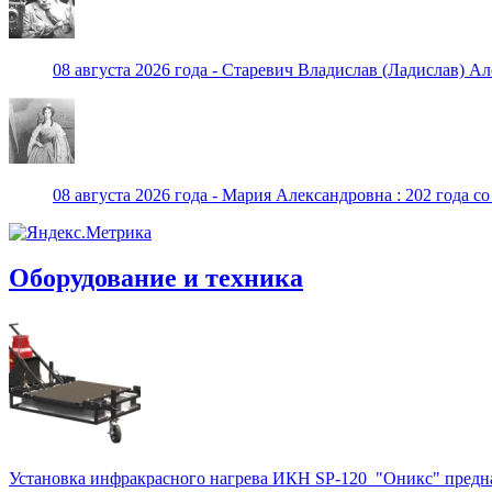
08 августа 2026 года - Старевич Владислав (Ладислав) Ал
08 августа 2026 года - Мария Александровна : 202 года с
Оборудование и техника
Установка инфракрасного нагрева ИКН SP-120 "Оникс" предназна