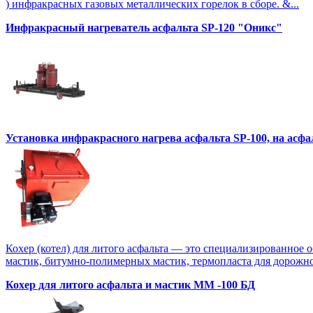
) инфракрасных газовых металлических горелок в сборе. &...
Инфракрасный нагреватель асфальта SP-120 "Оникс"
Установка инфракрасного нагрева асфальта SP-100, на асф
Кохер (котел) для литого асфальта — это специализированное 
мастик, битумно-полимерных мастик, термопласта для дорожной
Кохер для литого асфальта и мастик MM -100 БД