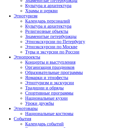
Знаменитые Петербуржцы
Культура и архитектура
Храмы и церкви
Этнотуризм
Календарь персоналий
Культура и архитектура
Религиозные объекты
Знаменитые петербуржцы
Этноэкскурсии по Петербургу
Этноэкскурсии по Москве
Туры и эксурсии по России
Этнопроекты
Концерты и выступления
Организация праздников
Образовательные программы
Ярмарки и этнофесты
Этнотуризм и экскурсии
Традиции и обряды
Спортивные программы
Национальные кухни
Уроки дружбы
Этнотовары
Национальные костюмы
События
Календарь событий