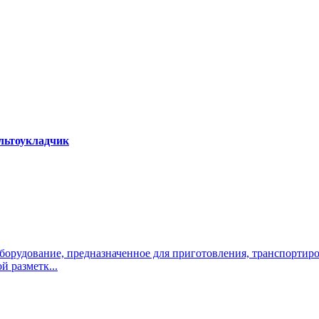
альтоукладчик
оборудование, предназначенное для приготовления, транспортир
 разметк...