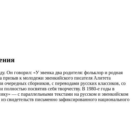
дения
у. Он говорил: «У эвенка два родителя: фольклор и родная
на призыв к молодежи эвенкийского писателя Алитета
 очередных сборников, с переводами русских классиков, со
 полностью посвятив себя творчеству. В 1980-е годы в
днику» — с параллельными текстами на русском и эвенкийском
но из свидетельств письменно зафиксированного национального