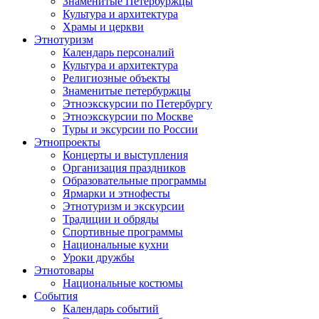
Знаменитые Петербуржцы
Культура и архитектура
Храмы и церкви
Этнотуризм
Календарь персоналий
Культура и архитектура
Религиозные объекты
Знаменитые петербуржцы
Этноэкскурсии по Петербургу
Этноэкскурсии по Москве
Туры и эксурсии по России
Этнопроекты
Концерты и выступления
Организация праздников
Образовательные программы
Ярмарки и этнофесты
Этнотуризм и экскурсии
Традиции и обряды
Спортивные программы
Национальные кухни
Уроки дружбы
Этнотовары
Национальные костюмы
События
Календарь событий