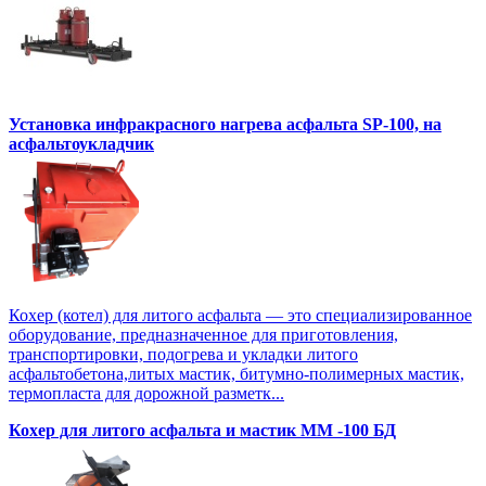
Установка инфракрасного нагрева асфальта SP-100, на
асфальтоукладчик
Кохер (котел) для литого асфальта — это специализированное
оборудование, предназначенное для приготовления,
транспортировки, подогрева и укладки литого
асфальтобетона,литых мастик, битумно-полимерных мастик,
термопласта для дорожной разметк...
Кохер для литого асфальта и мастик MM -100 БД