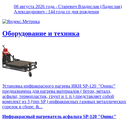
08 августа 2026 года - Старевич Владислав (Ладислав)
Александрович : 144 года со дня рождения
Оборудование и техника
Установка инфракрасного нагрева ИКН SP-120 "Оникс"
предназначена для нагрева материалов ( бетон, металл,
асфальт, термопластик, грунт и т. п.) представляет собой
комплект из 3 (тип SP ) инфракрасных газовых металлических
горелок в сборе. &...
Инфракрасный нагреватель асфальта SP-120 "Оникс"