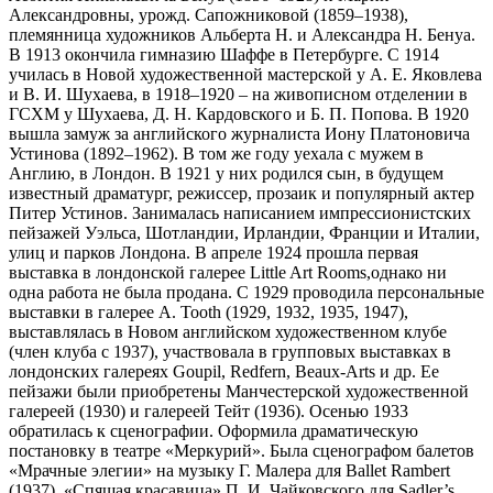
Александровны, урожд. Сапожниковой (1859–1938),
племянница художников Альберта Н. и Александра Н. Бенуа.
В 1913 окончила гимназию Шаффе в Петербурге. С 1914
училась в Новой художественной мастерской у А. Е. Яковлева
и В. И. Шухаева, в 1918–1920 – на живописном отделении в
ГСХМ у Шухаева, Д. Н. Кардовского и Б. П. Попова. В 1920
вышла замуж за английского журналиста Иону Платоновича
Устинова (1892–1962). В том же году уехала с мужем в
Англию, в Лондон. В 1921 у них родился сын, в будущем
известный драматург, режиссер, прозаик и популярный актер
Питер Устинов. Занималась написанием импрессионистских
пейзажей Уэльса, Шотландии, Ирландии, Франции и Италии,
улиц и парков Лондона. В апреле 1924 прошла первая
выставка в лондонской галерее Little Art Rooms,однако ни
одна работа не была продана. С 1929 проводила персональные
выставки в галерее A. Tooth (1929, 1932, 1935, 1947),
выставлялась в Новом английском художественном клубе
(член клуба с 1937), участвовала в групповых выставках в
лондонских галереях Goupil, Redfern, Beaux-Arts и др. Ее
пейзажи были приобретены Манчестерской художественной
галереей (1930) и галереей Тейт (1936). Осенью 1933
обратилась к сценографии. Оформила драматическую
постановку в театре «Меркурий». Была сценографом балетов
«Мрачные элегии» на музыку Г. Малера для Ballet Rambert
(1937), «Спящая красавица» П. И. Чайковского для Sadler’s