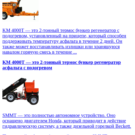
KM 4000T — это 2-тонный термос бункер регенератор с
подогревом, установленный на прицепе, который способен
поддерживать температуру асфальта в течение 2 дней. Он
также может восстанавливать излишки или хранящуюся
навалом горячую смесь в течение ...
KM 4000T — это 2-тонный термос бункер регенератор
асфальта с подогревом
SMMT — это полностью автономное устройство. Оно
оснащено двигателем Honda, который приводит в действие
гидравлическую систему, а также дизельной горелкой Beckett.