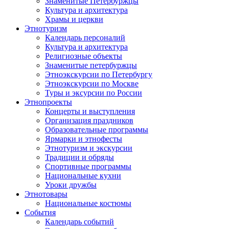
Знаменитые Петербуржцы
Культура и архитектура
Храмы и церкви
Этнотуризм
Календарь персоналий
Культура и архитектура
Религиозные объекты
Знаменитые петербуржцы
Этноэкскурсии по Петербургу
Этноэкскурсии по Москве
Туры и эксурсии по России
Этнопроекты
Концерты и выступления
Организация праздников
Образовательные программы
Ярмарки и этнофесты
Этнотуризм и экскурсии
Традиции и обряды
Спортивные программы
Национальные кухни
Уроки дружбы
Этнотовары
Национальные костюмы
События
Календарь событий