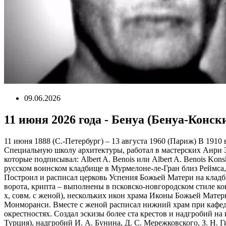
09.06.2026
11 июня 2026 года - Бенуа (Бенуа-Конск
11 июня 1888 (С.-Петербург) – 13 августа 1960 (Париж) В 191
Специальную школу архитектуры, работал в мастерских Анри 
которые подписывал: Albert A. Benois или Albert A. Benois K
русском воинском кладбище в Мурмелоне-ле-Гран близ Реймса
Построил и расписал церковь Успения Божьей Матери на кладб
ворота, крипта – выполнены в псковско-новгородском стиле ко
х, совм. с женой), нескольких икон храма Иконы Божьей Матер
Монморанси. Вместе с женой расписал нижний храм при кафедр
окрестностях. Создал эскизы более ста крестов и надгробий н
Турция), надгробий И. А. Бунина, Д. С. Мережковского, З. Н.