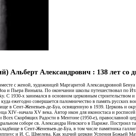
ий) Альберт Александрович : 138 лет со 
0 вместе с женой, художницей Маргаритой Александровной Бенуа
Зоа и Пьера Виньяла. По окончании школы путешествовал по Ит
onsky. С 1930-х занимался в основном церковным строительством
, куда ежегодно совершается паломничество в память русских в
ище в Сент-Женевьев-де-Буа, освященную в 1939. Церковь и окр
нца XIV–начала XV века. Автор икон для иконостаса и росписей 
и Всех Скорбящих Радости в Ментоне (1950-е), православной цер
альном соборе св. Александра Невского в Париже. Построил та
а кладбище в Сент-Женевьев-де-Буа, в том числе памятника галл
 Гиппиус и И. С. Шмелева. Как зодчий церкви Успения Божьей Ма