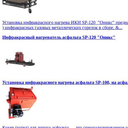
Установка инфракрасного нагрева ИКН SP-120 "Оникс" предназна
) инфракрасных газовых металлических горелок в сборе. &...
Инфракрасный нагреватель асфальта SP-120 "Оникс"
Установка инфракрасного нагрева асфальта SP-100, на асф
Кохер (котел) для литого асфальта — это специализированное 