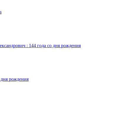
а
ександрович : 144 года со дня рождения
о дня рождения