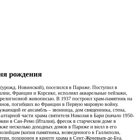
дня рождения
 (урожд. Новинской), поселился в Париже. Поступил в
алии, Франции и Корсике, исполнял акварельные пейзажи,
 и религиозной живописью. В 1937 построил храм-памятник на
оинов, погибших во Франции в Первую мировую войну.
ужающий ее ансамбль – звонница, дом священника, стена,
алтарной части храма святителя Николая в Бари (начало 1950-
кви в Сан-Ремо (Италия), фресок в старческом доме в
кже несколько доходных домов в Париже и вилл в его
иполийцам (копия памятника, возведенного в Галлиполи,
тери, похоронен в крипте храма в Сент-Женевьев-де-Буа.