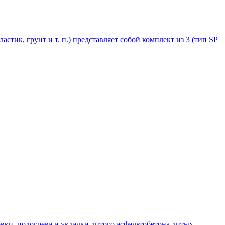
стик, грунт и т. п.) представляет собой комплект из 3 (тип SP
овки, подогрева и укладки литого асфальтобетона,литых