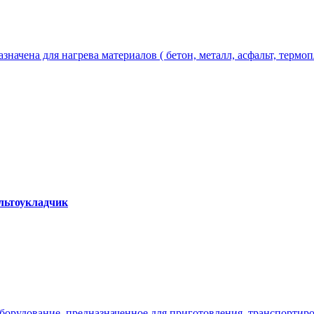
чена для нагрева материалов ( бетон, металл, асфальт, термопла
альтоукладчик
оборудование, предназначенное для приготовления, транспортир