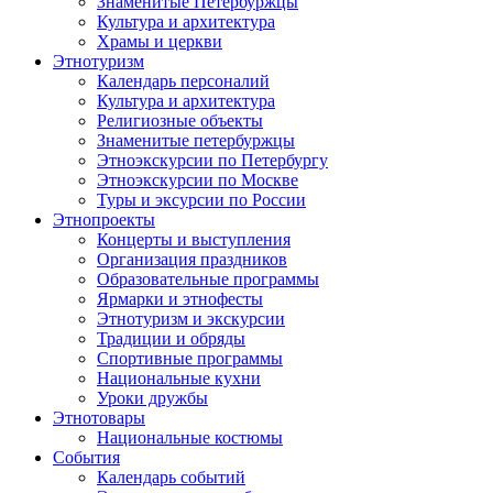
Знаменитые Петербуржцы
Культура и архитектура
Храмы и церкви
Этнотуризм
Календарь персоналий
Культура и архитектура
Религиозные объекты
Знаменитые петербуржцы
Этноэкскурсии по Петербургу
Этноэкскурсии по Москве
Туры и эксурсии по России
Этнопроекты
Концерты и выступления
Организация праздников
Образовательные программы
Ярмарки и этнофесты
Этнотуризм и экскурсии
Традиции и обряды
Спортивные программы
Национальные кухни
Уроки дружбы
Этнотовары
Национальные костюмы
События
Календарь событий