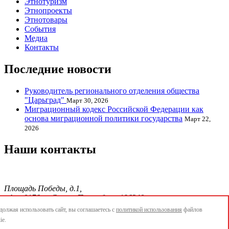
Этнотуризм
Этнопроекты
Этнотовары
События
Медиа
Контакты
Последние новости
Руководитель регионального отделения общества
"Царьград"
Март 30, 2026
Миграционный кодекс Российской Федерации как
основа миграционной политики государства
Март 22,
2026
Наши контакты
Площадь Победы, д.1,
офис 0176, г. Санкт-Петербург, 196240
тел./факс.:+7 904 856-09-12;
олжая использовать сайт, вы соглашаетесь с
политикой использования
файлов
E-mail:
info@ethnopetersburg.ru
ie.