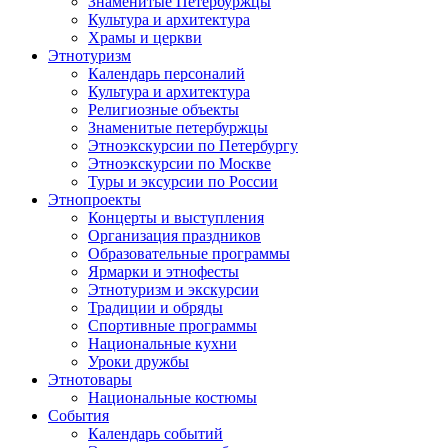
Знаменитые Петербуржцы
Культура и архитектура
Храмы и церкви
Этнотуризм
Календарь персоналий
Культура и архитектура
Религиозные объекты
Знаменитые петербуржцы
Этноэкскурсии по Петербургу
Этноэкскурсии по Москве
Туры и эксурсии по России
Этнопроекты
Концерты и выступления
Организация праздников
Образовательные программы
Ярмарки и этнофесты
Этнотуризм и экскурсии
Традиции и обряды
Спортивные программы
Национальные кухни
Уроки дружбы
Этнотовары
Национальные костюмы
События
Календарь событий