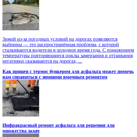
Зимой из-за погодных условий на дорогах появляются
выбоины — это распространённая проблема, с которой
сталкиваются водители в холодное время года. С понижением
температуры повторяющиеся циклы замерзания и оттаивания
негативно сказываются на дорогах, ...
Как прицеп с термоc бункером для асфальта может помочь
вам справиться с зимними ямочным ремонтом
Инфракрасный ремонт асфальта для решения для
множества задач