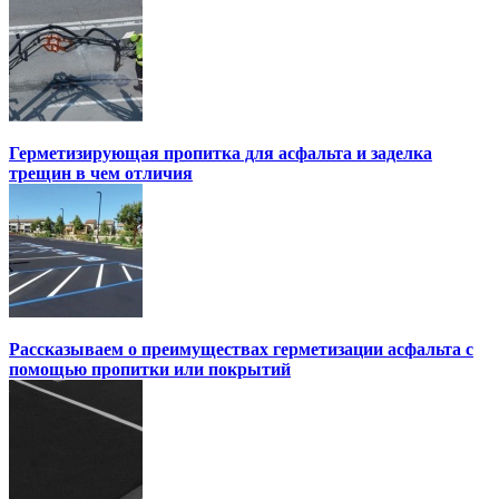
Герметизирующая пропитка для асфальта и заделка
трещин в чем отличия
Рассказываем о преимуществах герметизации асфальта с
помощью пропитки или покрытий