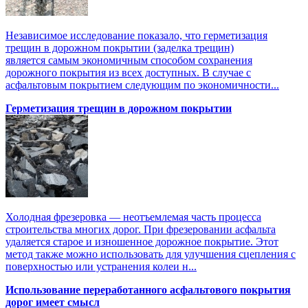
Независимое исследование показало, что герметизация
трещин в дорожном покрытии (заделка трещин)
является самым экономичным способом сохранения
дорожного покрытия из всех доступных. В случае с
асфальтовым покрытием следующим по экономичности...
Герметизация трещин в дорожном покрытии
Холодная фрезеровка — неотъемлемая часть процесса
строительства многих дорог. При фрезеровании асфальта
удаляется старое и изношенное дорожное покрытие. Этот
метод также можно использовать для улучшения сцепления с
поверхностью или устранения колеи н...
Использование переработанного асфальтового покрытия
дорог имеет смысл