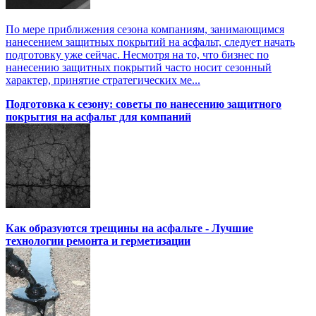
По мере приближения сезона компаниям, занимающимся
нанесением защитных покрытий на асфальт, следует начать
подготовку уже сейчас. Несмотря на то, что бизнес по
нанесению защитных покрытий часто носит сезонный
характер, принятие стратегических ме...
Подготовка к сезону: советы по нанесению защитного
покрытия на асфальт для компаний
Как образуются трещины на асфальте - Лучшие
технологии ремонта и герметизации