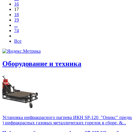
16
17
18
19
...
74
Все
Оборудование и техника
Установка инфракрасного нагрева ИКН SP-120 "Оникс" предназна
) инфракрасных газовых металлических горелок в сборе. &...