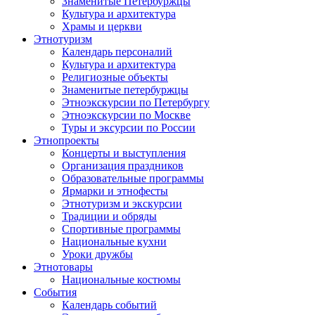
Знаменитые Петербуржцы
Культура и архитектура
Храмы и церкви
Этнотуризм
Календарь персоналий
Культура и архитектура
Религиозные объекты
Знаменитые петербуржцы
Этноэкскурсии по Петербургу
Этноэкскурсии по Москве
Туры и эксурсии по России
Этнопроекты
Концерты и выступления
Организация праздников
Образовательные программы
Ярмарки и этнофесты
Этнотуризм и экскурсии
Традиции и обряды
Спортивные программы
Национальные кухни
Уроки дружбы
Этнотовары
Национальные костюмы
События
Календарь событий