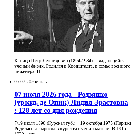
Капица Петр Леонидович (1894-1984) – выдающийся
ученый физик. Родился в Кронштадте, в семье военного
инженера. П
05.07.2026
июль
07 июля 2026 года - Родзянко
(урожд. де Опик) Лидия Эрастовна
: 128 лет со дня рождения
7/19 июля 1898 (Курская губ.) – 19 октября 1975 (Париж)
Родилась и выросла в курском имении матери. В 1915–
1920 – сест...