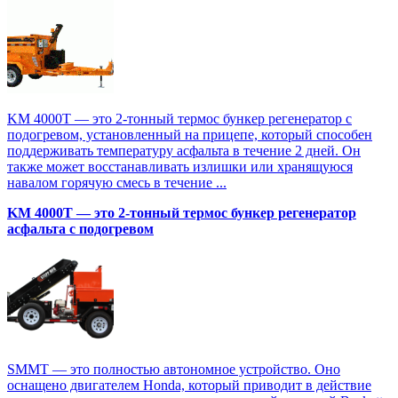
KM 4000T — это 2-тонный термос бункер регенератор с
подогревом, установленный на прицепе, который способен
поддерживать температуру асфальта в течение 2 дней. Он
также может восстанавливать излишки или хранящуюся
навалом горячую смесь в течение ...
KM 4000T — это 2-тонный термос бункер регенератор
асфальта с подогревом
SMMT — это полностью автономное устройство. Оно
оснащено двигателем Honda, который приводит в действие