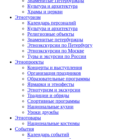
Знаменитые Петербуржцы
Культура и архитектура
Храмы и церкви
Этнотуризм
Календарь персоналий
Культура и архитектура
Религиозные объекты
Знаменитые петербуржцы
Этноэкскурсии по Петербургу
Этноэкскурсии по Москве
Туры и эксурсии по России
Этнопроекты
Концерты и выступления
Организация праздников
Образовательные программы
Ярмарки и этнофесты
Этнотуризм и экскурсии
Традиции и обряды
Спортивные программы
Национальные кухни
Уроки дружбы
Этнотовары
Национальные костюмы
События
Календарь событий