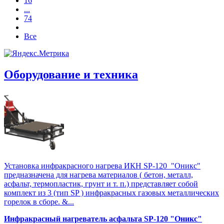
16
...
74
Все
Оборудование и техника
Установка инфракрасного нагрева ИКН SP-120 "Оникс"
предназначена для нагрева материалов ( бетон, металл,
асфальт, термопластик, грунт и т. п.) представляет собой
комплект из 3 (тип SP ) инфракрасных газовых металлических
горелок в сборе. &...
Инфракрасный нагреватель асфальта SP-120 "Оникс"