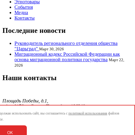
Этнотовары
События
Медиа
Контакты
Последние новости
Руководитель регионального отделения общества
"Царьград"
Март 30, 2026
Миграционный кодекс Российской Федерации как
основа миграционной политики государства
Март 22,
2026
Наши контакты
Площадь Победы, д.1,
офис 0176, г. Санкт-Петербург, 196240
тел./факс.:+7 904 856-09-12;
олжая использовать сайт, вы соглашаетесь с
политикой использования
файлов
E-mail:
info@ethnopetersburg.ru
ie.
АОММО
OK