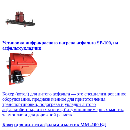
Установка инфракрасного нагрева асфальта SP-100, на
асфальтоукладчик
Кохер (котел) для литого асфальта — это специализированное
оборудование, предназначенное для приготовления,
транспортировки, подогрева и укладки литого
асфальтобетона,литых мастик, битумно-полимерных мастик,
термопласта для дорожной разметк...
Кохер для литого асфальта и мастик MM -100 БД