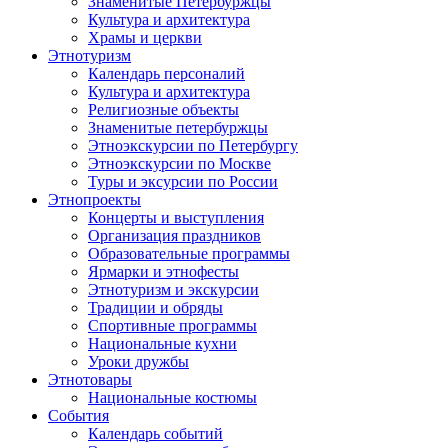
Знаменитые Петербуржцы
Культура и архитектура
Храмы и церкви
Этнотуризм
Календарь персоналий
Культура и архитектура
Религиозные объекты
Знаменитые петербуржцы
Этноэкскурсии по Петербургу
Этноэкскурсии по Москве
Туры и эксурсии по России
Этнопроекты
Концерты и выступления
Организация праздников
Образовательные программы
Ярмарки и этнофесты
Этнотуризм и экскурсии
Традиции и обряды
Спортивные программы
Национальные кухни
Уроки дружбы
Этнотовары
Национальные костюмы
События
Календарь событий