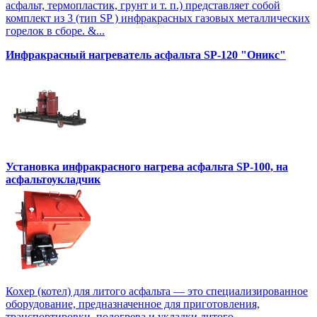
асфальт, термопластик, грунт и т. п.) представляет собой
комплект из 3 (тип SP ) инфракрасных газовых металлических
горелок в сборе. &...
Инфракрасный нагреватель асфальта SP-120 "Оникс"
Установка инфракрасного нагрева асфальта SP-100, на
асфальтоукладчик
Кохер (котел) для литого асфальта — это специализированное
оборудование, предназначенное для приготовления,
транспортировки, подогрева и укладки литого