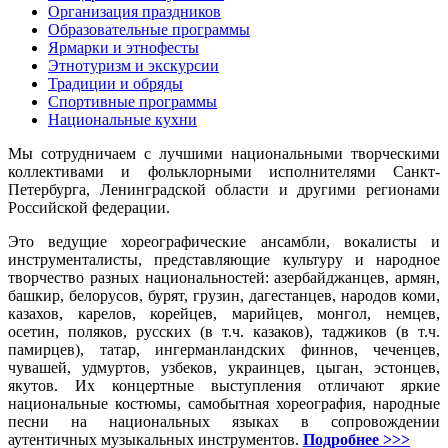
Организация праздников
Образовательные программы
Ярмарки и этнофесты
Этнотуризм и экскурсии
Традиции и обряды
Спортивные программы
Национальные кухни
Мы сотрудничаем с лучшими национальными творческими
коллективами и фольклорными исполнителями Санкт-
Петербурга, Ленинградской области и другими регионами
Российской федерации.
Это ведущие хореографические ансамбли, вокалисты и
инструменталисты, представляющие культуру и народное
творчество разных национальностей: азербайджанцев, армян,
башкир, белорусов, бурят, грузин, дагестанцев, народов коми,
казахов, карелов, корейцев, марийцев, монгол, немцев,
осетин, поляков, русских (в т.ч. казаков), таджиков (в т.ч.
памирцев), татар, ингерманландских финнов, чеченцев,
чувашей, удмуртов, узбеков, украинцев, цыган, эстонцев,
якутов. Их концертные выступления отличают яркие
национальные костюмы, самобытная хореография, народные
песни на национальных языках в сопровождении
аутентичных музыкальных инструментов.
Подробнее >>>