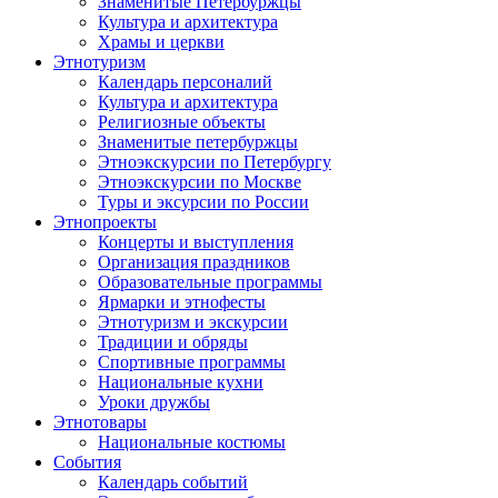
Знаменитые Петербуржцы
Культура и архитектура
Храмы и церкви
Этнотуризм
Календарь персоналий
Культура и архитектура
Религиозные объекты
Знаменитые петербуржцы
Этноэкскурсии по Петербургу
Этноэкскурсии по Москве
Туры и эксурсии по России
Этнопроекты
Концерты и выступления
Организация праздников
Образовательные программы
Ярмарки и этнофесты
Этнотуризм и экскурсии
Традиции и обряды
Спортивные программы
Национальные кухни
Уроки дружбы
Этнотовары
Национальные костюмы
События
Календарь событий