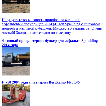
Не упустите возможность приобрести 4-тонный
асфальтовый полуприцеп 2014 (4) Ton Spaulding с шнековой
подачей и масляной рубашкой. Множество вариантов! Очень
чистый! Звоните нам сегодня по телефону
4-тонный прицеп термос бункер для асфальта Spaulding
2014 года
F-750 2004 года с патчером Bergkamp FP5 Б/У