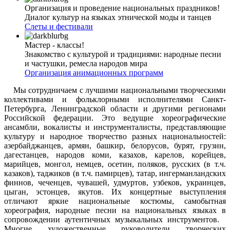
Организация и проведение национальных праздников!
Диалог культур на языках этнической моды и танцев
Слеты и фестивали
Мастер - классы!
Знакомство с культурой и традициями: народные песни
и частушки, ремесла народов мира
Организация анимационных программ
Мы сотрудничаем с лучшими национальными творческими
коллективами и фольклорными исполнителями Санкт-
Петербурга, Ленинградской области и другими регионами
Российской федерации. Это ведущие хореографические
ансамбли, вокалисты и инструменталисты, представляющие
культуру и народное творчество разных национальностей:
азербайджанцев, армян, башкир, белорусов, бурят, грузин,
дагестанцев, народов коми, казахов, карелов, корейцев,
марийцев, монгол, немцев, осетин, поляков, русских (в т.ч.
казаков), таджиков (в т.ч. памирцев), татар, ингерманландских
финнов, чеченцев, чувашей, удмуртов, узбеков, украинцев,
цыган, эстонцев, якутов. Их концертные выступления
отличают яркие национальные костюмы, самобытная
хореография, народные песни на национальных языках в
сопровождении аутентичных музыкальных инструментов.
Многие художественные руководители творческих