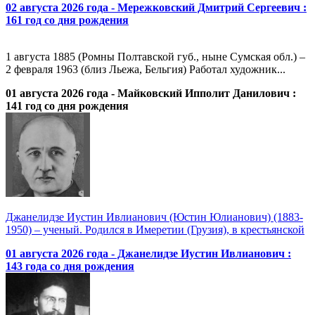
02 августа 2026 года - Мережковский Дмитрий Сергеевич :
161 год со дня рождения
1 августа 1885 (Ромны Полтавской губ., ныне Сумская обл.) –
2 февраля 1963 (близ Льежа, Бельгия) Работал художник...
01 августа 2026 года - Майковский Ипполит Данилович :
141 год со дня рождения
Джанелидзе Иустин Ивлианович (Юстин Юлианович) (1883-
1950) – ученый. Родился в Имеретии (Грузия), в крестьянской
01 августа 2026 года - Джанелидзе Иустин Ивлианович :
143 года со дня рождения