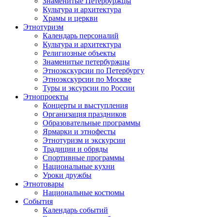
Знаменитые Петербуржцы
Культура и архитектура
Храмы и церкви
Этнотуризм
Календарь персоналий
Культура и архитектура
Религиозные объекты
Знаменитые петербуржцы
Этноэкскурсии по Петербургу
Этноэкскурсии по Москве
Туры и эксурсии по России
Этнопроекты
Концерты и выступления
Организация праздников
Образовательные программы
Ярмарки и этнофесты
Этнотуризм и экскурсии
Традиции и обряды
Спортивные программы
Национальные кухни
Уроки дружбы
Этнотовары
Национальные костюмы
События
Календарь событий