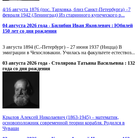
4/16 августа 1876 (пос. Тарховка, близ Санкт-Петербурга) –7
февраля 1942 (Ленинград) Из старинного купеческого р...
04 августа 2026 года - Билибин Иван Яковлевич : Юбилей
150 лет со дня рождения
3 августа 1894 (С.-Петербург) – 27 июня 1937 (Ницца) В
эмиграции в Чехословакии. Училась на факультете естествоз...
03 августа 2026 года - Столярова Татьяна Васильевна : 132
года со дня рождения
Крылов Алексей Николаевич (1863-1945) – математик,
основоположник современной теории корабля. Родился в
Чуваши