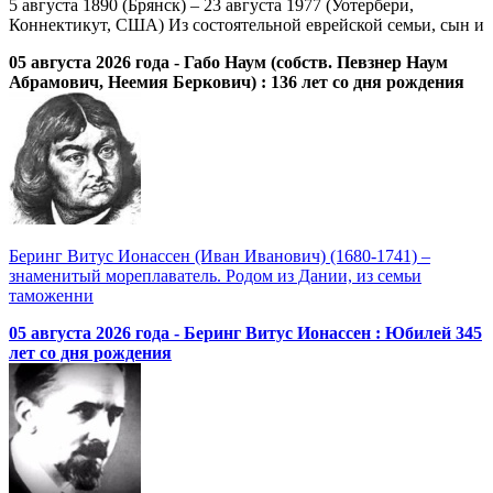
5 августа 1890 (Брянск) – 23 августа 1977 (Уотербери,
Коннектикут, США) Из состоятельной еврейской семьи, сын и
05 августа 2026 года - Габо Наум (собств. Певзнер Наум
Абрамович, Неемия Беркович) : 136 лет со дня рождения
Беринг Витус Ионассен (Иван Иванович) (1680-1741) –
знаменитый мореплаватель. Родом из Дании, из семьи
таможенни
05 августа 2026 года - Беринг Витус Ионассен : Юбилей 345
лет со дня рождения