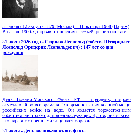
31 июля / 12 августа 1879 (Москва) – 31 октября 1968 (Париж)
В начале 1900-х, порвав отношения с семьей, решил посвяти...
31 июля 2026 года - Сюрваж Леопольд (собств. Штюрцваге
Леопольд Фридерик Леопольдович) : 147 лет со дня
рождения
День Военно-Морского Флота РФ – праздник, широко
отмечаемый во все времена. Это демонстрация военной мощи
российских войск на воде. Он является торжественным
событием не только для военнослужащих флота, но и всех,
кто наравне с военными защищает морские...
31 июля - День военно-морского флота