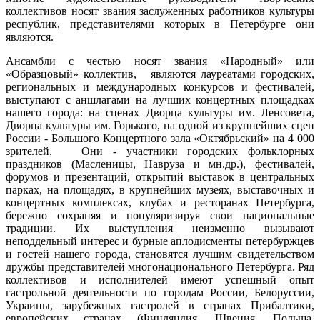
коллективов носят звания заслуженных работников культуры
республик, представителями которых в Петербурге они
являются.
Ансамбли с честью носят звания «Народный» или
«Образцовый» коллектив, являются лауреатами городских,
региональных и международных конкурсов и фестивалей,
выступают с аншлагами на лучших концертных площадках
нашего города: на сценах Дворца культуры им. Ленсовета,
Дворца культуры им. Горького, на одной из крупнейших сцен
России - Большого Концертного зала «Октябрьский» на 4 000
зрителей. Они - участники городских фольклорных
праздников (Масленицы, Навруза и мн.др.), фестивалей,
форумов и презентаций, открытий выставок в центральных
парках, на площадях, в крупнейших музеях, выставочных и
концертных комплексах, клубах и ресторанах Петербурга,
бережно сохраняя и популяризируя свои национальные
традиции. Их выступления неизменно вызывают
неподдельный интерес и бурные аплодисменты петербуржцев
и гостей нашего города, становятся лучшим свидетельством
дружбы представителей многонационального Петербурга. Ряд
коллективов и исполнителей имеют успешный опыт
гастрольной деятельности по городам России, Белоруссии,
Украины, зарубежных гастролей в странах Прибалтики,
европейских странах (Финляндия, Швеция, Польша,