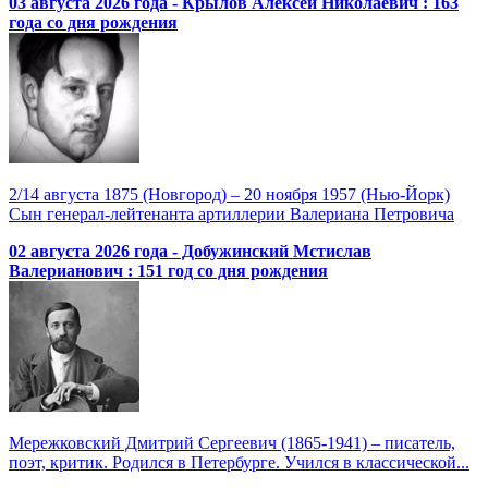
03 августа 2026 года - Крылов Алексей Николаевич : 163
года со дня рождения
2/14 августа 1875 (Новгород) – 20 ноября 1957 (Нью-Йорк)
Сын генерал-лейтенанта артиллерии Валериана Петровича
02 августа 2026 года - Добужинский Мстислав
Валерианович : 151 год со дня рождения
Мережковский Дмитрий Сергеевич (1865-1941) – писатель,
поэт, критик. Родился в Петербурге. Учился в классической...