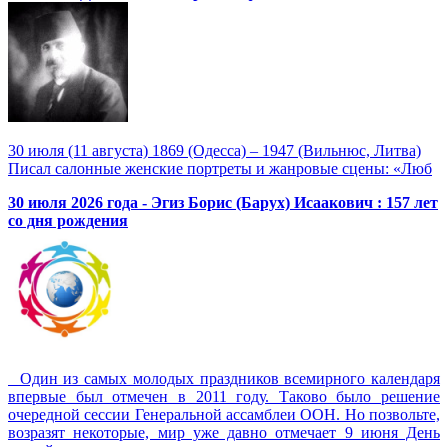
30 июля (11 августа) 1869 (Одесса) – 1947 (Вильнюс, Литва)
Писал салонные женские портреты и жанровые сцены: «Люб
30 июля 2026 года - Эгиз Борис (Барух) Исаакович : 157 лет
со дня рождения
Один из самых молодых праздников всемирного календаря
впервые был отмечен в 2011 году. Таково было решение
очередной сессии Генеральной ассамблеи ООН. Но позвольте,
возразят некоторые, мир уже давно отмечает 9 июня День