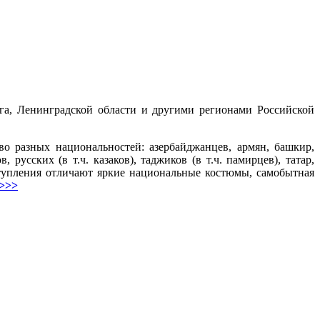
а, Ленинградской области и другими регионами Российской
о разных национальностей: азербайджанцев, армян, башкир,
 русских (в т.ч. казаков), таджиков (в т.ч. памирцев), татар,
ступления отличают яркие национальные костюмы, самобытная
 >>>