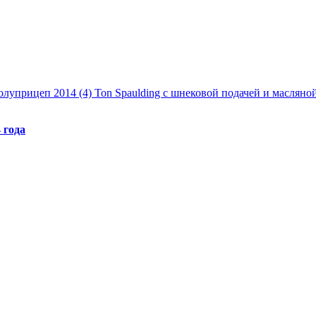
луприцеп 2014 (4) Ton Spaulding с шнековой подачей и маслян
 года