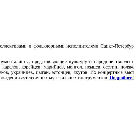
ллективами и фольклорными исполнителями Санкт-Петербург
рументалисты, представляющие культуру и народное творчеств
, карелов, корейцев, марийцев, монгол, немцев, осетин, поляков,
беков, украинцев, цыган, эстонцев, якутов. Их концертные вы
ровождении аутентичных музыкальных инструментов.
Подробнее