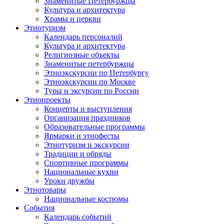
Знаменитые Петербуржцы
Культура и архитектура
Храмы и церкви
Этнотуризм
Календарь персоналий
Культура и архитектура
Религиозные объекты
Знаменитые петербуржцы
Этноэкскурсии по Петербургу
Этноэкскурсии по Москве
Туры и эксурсии по России
Этнопроекты
Концерты и выступления
Организация праздников
Образовательные программы
Ярмарки и этнофесты
Этнотуризм и экскурсии
Традиции и обряды
Спортивные программы
Национальные кухни
Уроки дружбы
Этнотовары
Национальные костюмы
События
Календарь событий