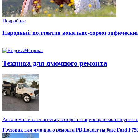
Подробнее
Народный коллектив вокально-хореографически
Техника для ямочного ремонта
Автономный патч-агрегат, который стационарно монтируется н
Грузовик для ямочного ремонта PB Loader на базе Ford F750