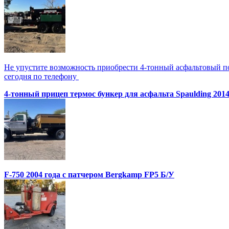
Не упустите возможность приобрести 4-тонный асфальтовый по
сегодня по телефону
4-тонный прицеп термос бункер для асфальта Spaulding 2014
F-750 2004 года с патчером Bergkamp FP5 Б/У