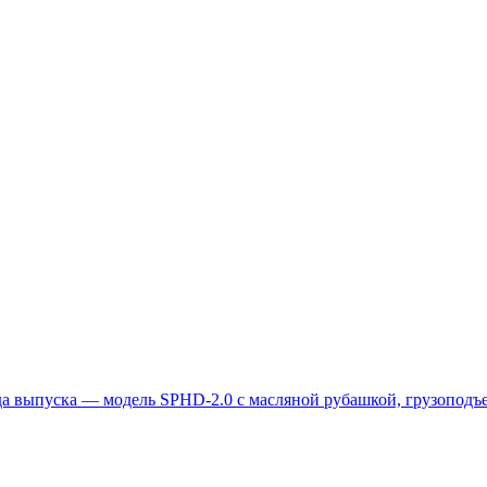
да выпуска — модель SPHD-2.0 с масляной рубашкой, грузоподъе