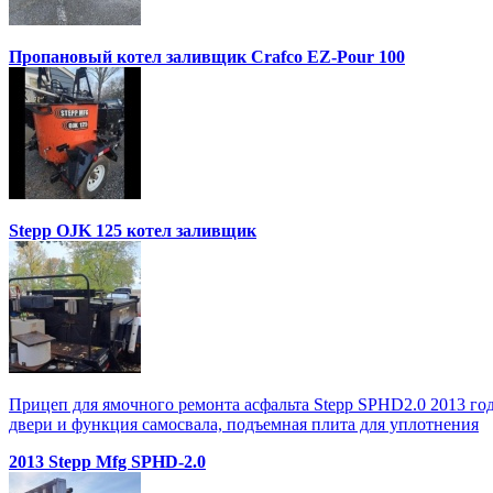
Пропановый котел заливщик Crafco EZ-Pour 100
Stepp OJK 125 котел заливщик
Прицеп для ямочного ремонта асфальта Stepp SPHD2.0 2013 го
двери и функция самосвала, подъемная плита для уплотнения
2013 Stepp Mfg SPHD-2.0