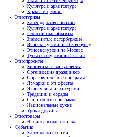
Знаменитые Петербуржцы
Культура и архитектура
Храмы и церкви
Этнотуризм
Календарь персоналий
Культура и архитектура
Религиозные объекты
Знаменитые петербуржцы
Этноэкскурсии по Петербургу
Этноэкскурсии по Москве
Туры и эксурсии по России
Этнопроекты
Концерты и выступления
Организация праздников
Образовательные программы
Ярмарки и этнофесты
Этнотуризм и экскурсии
Традиции и обряды
Спортивные программы
Национальные кухни
Уроки дружбы
Этнотовары
Национальные костюмы
События
Календарь событий