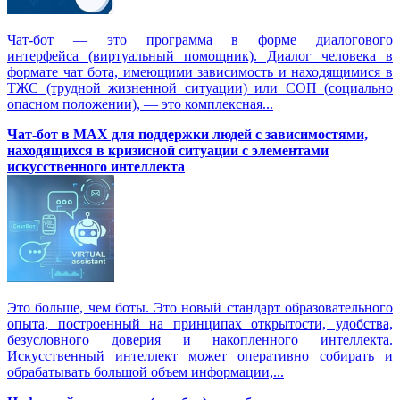
Чат-бот — это программа в форме диалогового
интерфейса (виртуальный помощник). Диалог человека в
формате чат бота, имеющими зависимость и находящимися в
ТЖС (трудной жизненной ситуации) или СОП (социально
опасном положении), — это комплексная...
Чат-бот в MAX для поддержки людей с зависимостями,
находящихся в кризисной ситуации с элементами
искусственного интеллекта
Это больше, чем боты. Это новый стандарт образовательного
опыта, построенный на принципах открытости, удобства,
безусловного доверия и накопленного интеллекта.
Искусственный интеллект может оперативно собирать и
обрабатывать большой объем информации,...