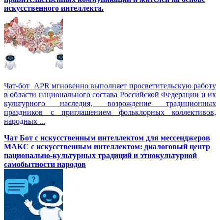
искусственного интеллекта.
Чат-бот APR мгновенно выполняет просветительскую работу
в области национального состава Российской Федерации и их
культурного наследия, возрождение традиционных
праздников с приглашением фольклорных коллективов,
народных ...
Чат Бот с искусственным интеллектом для мессенджеров
МАКС с искусственным интеллектом: диалоговый центр
национально-культурных традиций и этнокультурной
самобытности народов