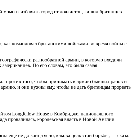
й момент избавить город от лоялистов, лишил британцев
о, как командовал британскими войсками во время войны с
 географически разнообразной армии, в которую входили
американцев. По его словам, это была самая
ыл против того, чтобы принимать в армию бывших рабов и
 армию, и они нужны ему, чтобы не дать британцам прорвать
йтом Longfellow House в Кембридже, национального
да провалилась, королевская власть в Новой Англии
да еще не до конца ясно, какова цель этой борьбы, — сказал