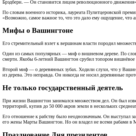
Брэдберн. — Он становится лицом революционного движения»
По словам военного историка, лауреата Пулитцеровской преми
«Возможно, самое важное то, что это дало ему ощущение, что
Мифы о Вашингтоне
Его стремительный взлет к вершинам власти породил множеств
Один из самых популярных — миф о вишневом дереве. По сло
смерти. Якобы 6-летний Вашингтон срубил топором вишнёвое дер
Второй миф — о деревянных зубах. Ходили слухи, что у Вашин
из дерева. Это неправда. Он никогда не носил деревянные прот
Не только государственный деятель
При жизни Вашингтон занимался множеством дел. Он был изве
территорий, купив до 50 000 акров земли в нескольких средне
Его отношение к рабству было неоднозначным. Он выступал за 
его жены Марты Вашингтон. Но он владел не всеми рабами в Ма
Празднование Дня президентов