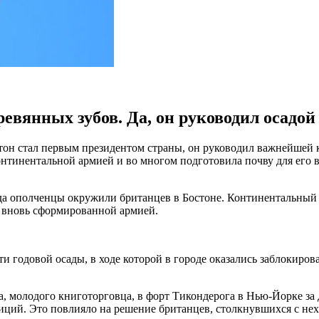
евянных зубов. Да, он руководил осадой
гтон стал первым президентом страны, он руководил важнейшей
нтинентальной армией и во многом подготовила почву для его 
да ополченцы окружили британцев в Бостоне. Континентальный 
 вновь сформированной армией.
и годовой осады, в ходе которой в городе оказались заблокиров
молодого книготорговца, в форт Тикондерога в Нью-Йорке за д
иций. Это повлияло на решение британцев, столкнувшихся с нех