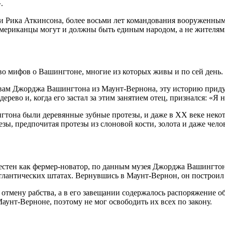
.
и Рика Аткинсона, более восьми лет командования вооруженным
 американцы могут и должны быть единым народом, а не жителям
о мифов о Вашингтоне, многие из которых живы и по сей день.
вам Джорджа Вашингтона из Маунт-Вернона, эту историю приду
ево и, когда его застал за этим занятием отец, признался: «Я н
гтона были деревянные зубные протезы, и даже в XX веке неко
езы, предпочитая протезы из слоновой кости, золота и даже чело
стен как фермер-новатор, по данным музея Джорджа Вашингтона
атлантических штатах. Вернувшись в Маунт-Вернон, он построил
отмену рабства, а в его завещании содержалось распоряжение об
унт-Верноне, поэтому не мог освободить их всех по закону.