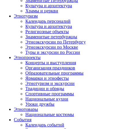
Знаменитые Петербуржцы
Культура и архитектура
Храмы и церкви
Этнотуризм
Календарь персоналий
Культура и архитектура
Религиозные объекты
Знаменитые петербуржцы
Этноэкскурсии по Петербургу
Этноэкскурсии по Москве
Туры и эксурсии по России
Этнопроекты
Концерты и выступления
Организация праздников
Образовательные программы
Ярмарки и этнофесты
Этнотуризм и экскурсии
Традиции и обряды
Спортивные программы
Национальные кухни
Уроки дружбы
Этнотовары
Национальные костюмы
События
Календарь событий