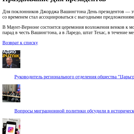
Для поклонников Джорджа Вашингтона День президентов — это 
со временем стал ассоциироваться с выгодными предложениями
В Маунт-Верноне состоится церемония возложения венков к м
парад в честь Вашингтона, а в Ларедо, штат Техас, в течение 
Возврат к списку
Руководитель регионального отделения общества "Царьгр
Вопросы миграционной политики обсудили в историческ