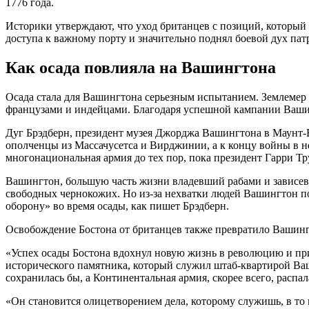
1776 года.
Историки утверждают, что уход британцев с позиций, который 
доступа к важному порту и значительно поднял боевой дух пат
Как осада повлияла на Вашингтона
Осада стала для Вашингтона серьезным испытанием. Землемер 
французами и индейцами. Благодаря успешной кампании Ваши
Дуг Брэдберн, президент музея Джорджа Вашингтона в Маунт-В
ополченцы из Массачусетса и Вирджинии, а к концу войны в н
многонациональная армия до тех пор, пока президент Гарри Тр
Вашингтон, большую часть жизни владевший рабами и зависевш
свободных чернокожих. Но из-за нехватки людей Вашингтон пон
оборону» во время осады, как пишет Брэдберн.
Освобождение Бостона от британцев также превратило Вашинг
«Успех осады Бостона вдохнул новую жизнь в революцию и пр
исторического памятника, который служил штаб-квартирой Ва
сохранилась бы, а Континентальная армия, скорее всего, распал
«Он становится олицетворением дела, которому служишь, в то в