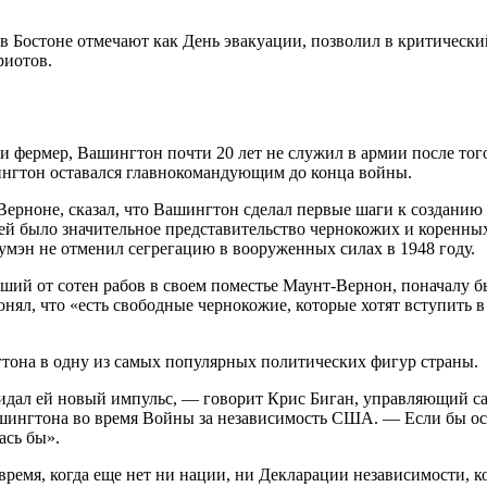
в Бостоне отмечают как День эвакуации, позволил в критически
риотов.
и фермер, Вашингтон почти 20 лет не служил в армии после тог
нгтон оставался главнокомандующим до конца войны.
ерноне, сказал, что Вашингтон сделал первые шаги к созданию
ей было значительное представительство чернокожих и коренных 
умэн не отменил сегрегацию в вооруженных силах в 1948 году.
ий от сотен рабов в своем поместье Маунт-Вернон, поначалу б
ял, что «есть свободные чернокожие, которые хотят вступить в
тона в одну из самых популярных политических фигур страны.
идал ей новый импульс, — говорит Крис Биган, управляющий са
шингтона во время Войны за независимость США. — Если бы оса
ась бы».
ремя, когда еще нет ни нации, ни Декларации независимости, ког