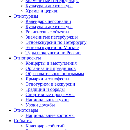
Знаменитые Петербуржцы
Культура и архитектура
Храмы и церкви
Этнотуризм
Календарь персоналий
Культура и архитектура
Религиозные объекты
Знаменитые петербуржцы
Этноэкскурсии по Петербургу
Этноэкскурсии по Москве
Туры и эксурсии по России
Этнопроекты
Концерты и выступления
Организация праздников
Образовательные программы
Ярмарки и этнофесты
Этнотуризм и экскурсии
Традиции и обряды
Спортивные программы
Национальные кухни
Уроки дружбы
Этнотовары
Национальные костюмы
События
Календарь событий